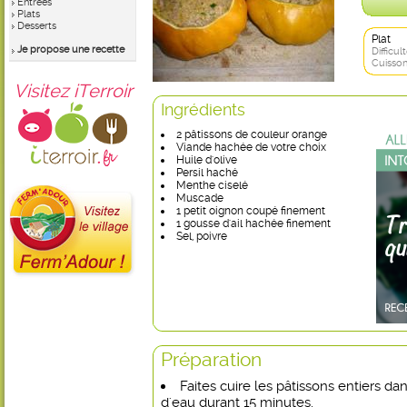
Entrées
Plats
Desserts
Plat
Je propose une recette
Difficult
Cuisson
Visitez iTerroir
Ingrédients
2 pâtissons de couleur orange
Viande hachée de votre choix
Huile d'olive
Persil haché
Menthe ciselé
Muscade
1 petit oignon coupé finement
1 gousse d'ail hachée finement
Sel, poivre
Préparation
Faites cuire les pâtissons entiers d
d'eau durant 15 minutes.