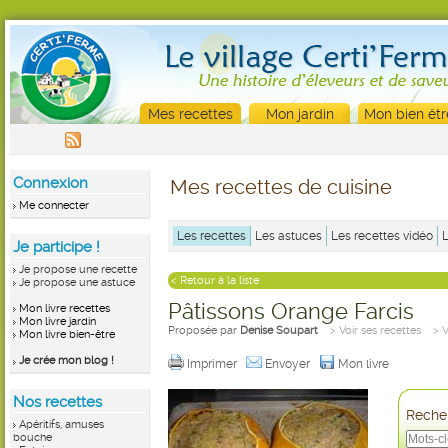
Mes recettes
Mon jardin
Mon bien êtr
Connexion
Mes recettes de cuisine
Me connecter
Les recettes
Les astuces
Les recettes vidéo
Je participe !
Je propose une recette
< Retour à la liste
Je propose une astuce
Pâtissons Orange Farcis
Mon livre recettes
Mon livre jardin
Proposée par
Denise Soupart
> Voir ses recettes
> 
Mon livre bien-être
Je crée mon blog !
Imprimer
Envoyer
Mon livre
Nos recettes
Recher
Apéritifs, amuses
bouche