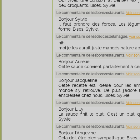
Oui! Avec une cuisson "al dente"! Moi
peu croquants. Bises. Sylvie.
Le commentaire de lesbonsrestaurants.
Voir son
Bonjour Sylvie
Il faut prendre des forces. Les légu
forme. Bises. Sylvie.
Le commentaire de lesdelicesdelahague.
Voir s
hihi
moi je les aurait juste mangés nature apr
Le commentaire de lesbonsrestaurants.
Voir son
Bonjour Aurélie
Cette sauce convient parfaitement à ces
Le commentaire de lesbonsrestaurants.
Voir son
Bonjour Jacqueline
Cette recette est idéale pour les a
monde s'y retrouve. De plus j'adore 
ensoleillée chez nous. Bises. Sylvie.
Le commentaire de lesbonsrestaurants.
Voir son
Bonjour Lilly
La sauce finit le plat. C'est un plat q
Sylvie.
Le commentaire de lesbonsrestaurants.
Voir son
Bonjour l'Angevine
Cela doit être bien sympathique. Bises. 