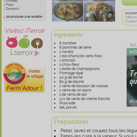
Entrées
Plats
Desserts
Accom
Je propose une recette
Difficult
Cuisson
Visitez iTerroir
Ingrédients
6 carottes
6 pommes de terre
2 navets
1 bol d'haricots verts frais
1 brocolis
1 chou-fleur
1 boîte de champignons
Fromage râpé
40 g de farine
80 g de beurre
1 verre de bouillon de volaille
1 verre de vin blanc
1 de verre de lait
3/4 de verre de crème fraîche
Muscade
Sel, poivre
Préparation
Pelez, lavez et coupez tous les lé
Faites-les cuire à la vapeur. Si vous 