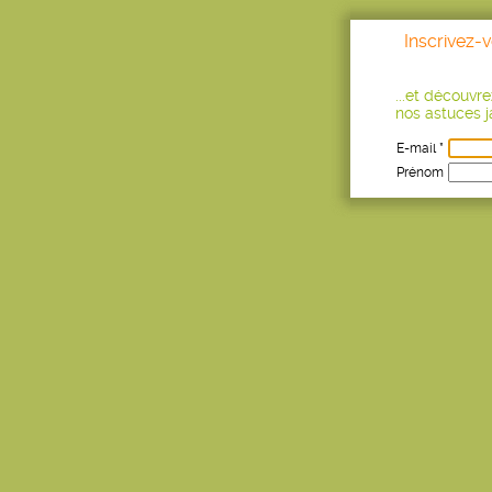
Inscrivez-
...et découvr
nos astuces ja
E-mail *
Prénom
Age