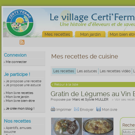
Mes recettes
Mon jardin
Mon bien êtr
Connexion
Mes recettes de cuisine
Me connecter
Les recettes
Les astuces
Les recettes vidéo
Je participe !
Je propose une recette
< Retour à la liste
Je propose une astuce
Gratin de Légumes au Vin 
Mon livre recettes
Mon livre jardin
Proposée par
Marc et Sylvie MULLER
> Voir ses recet
Mon livre bien-être
Je crée mon blog !
Imprimer
Envoyer
Mon livre
Nos recettes
Recher
Apéritifs, amuses
bouche