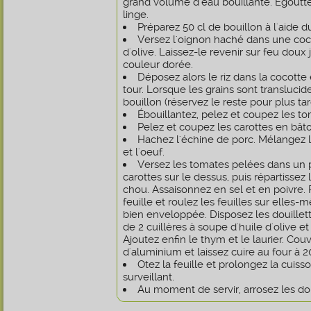
grand volume d'eau bouillante. Égouttez
linge.
Préparez 50 cl de bouillon à l'aide d
Versez l'oignon haché dans une coc
d'olive. Laissez-le revenir sur feu doux
couleur dorée.
Déposez alors le riz dans la cocotte 
tour. Lorsque les grains sont translucid
bouillon (réservez le reste pour plus tar
Ébouillantez, pelez et coupez les to
Pelez et coupez les carottes en bât
Hachez l'échine de porc. Mélangez l
et l'oeuf.
Versez les tomates pelées dans un pl
carottes sur le dessus, puis répartissez 
chou. Assaisonnez en sel et en poivre. 
feuille et roulez les feuilles sur elles
bien enveloppée. Disposez les douillett
de 2 cuillères à soupe d'huile d'olive et
Ajoutez enfin le thym et le laurier. Couv
d'aluminium et laissez cuire au four à 
Otez la feuille et prolongez la cuis
surveillant.
Au moment de servir, arrosez les doui