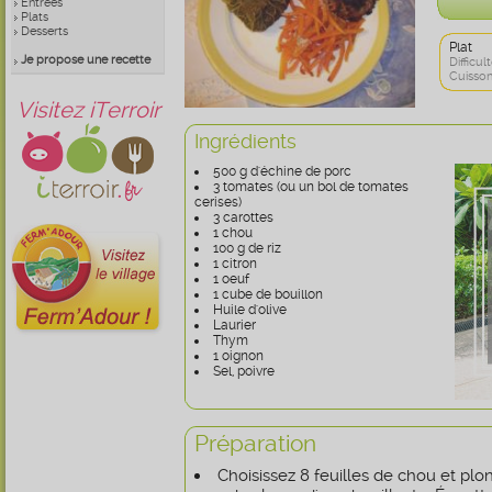
Entrées
Plats
Desserts
Plat
Je propose une recette
Difficult
Cuisson
Visitez iTerroir
Ingrédients
500 g d'échine de porc
3 tomates (ou un bol de tomates
cerises)
3 carottes
1 chou
100 g de riz
1 citron
1 oeuf
1 cube de bouillon
Huile d'olive
Laurier
Thym
1 oignon
Sel, poivre
Préparation
Choisissez 8 feuilles de chou et pl