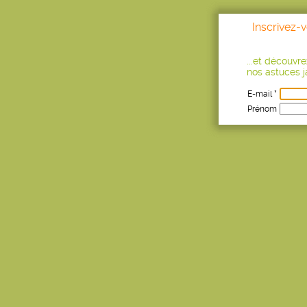
Inscrivez-
...et découvr
nos astuces ja
E-mail *
Prénom
Age