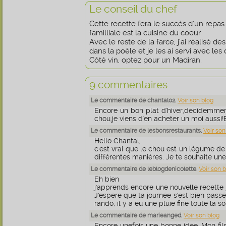
Le conseil du chef
Cette recette fera le succès d'un repas
familliale est la cuisine du coeur.
Avec le reste de la farce, j'ai réalisé des 
dans la poêle et je les ai servi avec les 
Côté vin, optez pour un Madiran.
9 commentaires
Le commentaire de chantal02.
Voir son blog
Encore un bon plat d'hiver,décidemmen
chou,je viens d'en acheter un moi aussi!
Le commentaire de lesbonsrestaurants.
Voir son
Hello Chantal,
c'est vrai que le chou est un légume de 
différentes manières. Je te souhaite une 
Le commentaire de leblogdenicolette.
Voir son 
Eh bien
j'apprends encore une nouvelle recette 
J'espère que ta journée s'est bien passée
rando, il y a eu une pluie fine toute la s
Le commentaire de marieanged.
Voir son blog
Encore unefois une bonne idée. Mon fils 