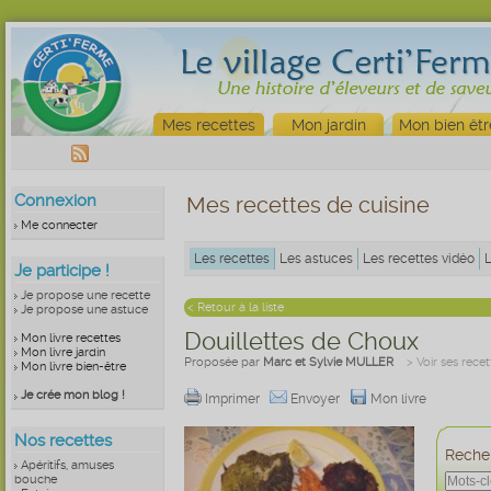
Mes recettes
Mon jardin
Mon bien êtr
Connexion
Mes recettes de cuisine
Me connecter
Les recettes
Les astuces
Les recettes vidéo
Je participe !
Je propose une recette
< Retour à la liste
Je propose une astuce
Douillettes de Choux
Mon livre recettes
Mon livre jardin
Proposée par
Marc et Sylvie MULLER
> Voir ses recet
Mon livre bien-être
Je crée mon blog !
Imprimer
Envoyer
Mon livre
Nos recettes
Recher
Apéritifs, amuses
bouche