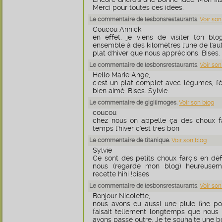
Merci pour toutes ces idées.
Le commentaire de lesbonsrestaurants.
Voir son
Coucou Annick,
en effet, je viens de visiter ton blo
ensemble à des kilomètres l'une de l'au
plat d'hiver que nous apprécions. Bises. 
Le commentaire de lesbonsrestaurants.
Voir son
Hello Marie Ange,
c'est un plat complet avec légumes, f
bien aimé. Bises. Sylvie.
Le commentaire de gigilimoges.
Voir son blog
coucou
chez nous on appelle ça des choux f
temps l'hiver c'est trés bon
Le commentaire de titanique.
Voir son blog
Sylvie
Ce sont des petits choux farçis en défin
nous (regarde mon blog) heureuse
recette hihi !bises
Le commentaire de lesbonsrestaurants.
Voir son
Bonjour Nicolette,
nous avons eu aussi une pluie fine po
faisait tellement longtemps que nous
avons passé outre. Je te souhaite une bo