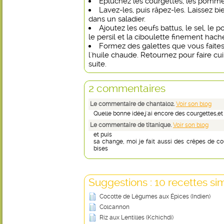
Épluchez les courgettes, les pommes
Lavez-les, puis râpez-les. Laissez bi
dans un saladier.
Ajoutez les oeufs battus, le sel, le po
le persil et la ciboulette finement hac
Formez des galettes que vous faites
l'huile chaude. Retournez pour faire cui
suite.
2 commentaires
Le commentaire de chantal02.
Voir son blog
Quelle bonne idée,j'ai encore des courgettes,et
Le commentaire de titanique.
Voir son blog
et puis
sa change, moi je fait aussi des crêpes de co
bises
Suggestions : 10 recettes sim
Cocotte de Légumes aux Épices (Indien)
Colcannon
Riz aux Lentilles (Kchichdi)