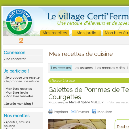
Mes recettes
Mon jardin
Mon bien êtr
Connexion
Mes recettes de cuisine
Me connecter
Les recettes
Les astuces
Les recettes vidéo
Je participe !
Je propose une recette
< Retour à la liste
Je propose une astuce
Galettes de Pommes de Ter
Mon livre recettes
Mon livre jardin
Courgettes
Mon livre bien-être
Proposée par
Marc et Sylvie MULLER
> Voir ses recet
Je crée mon blog !
Imprimer
Envoyer
Mon livre
Nos recettes
Apéritifs, amuses
bouche
Recher