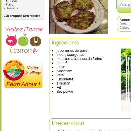
Entrées
Plats
Desserts
Je propose une recette
Accom
Difficult
Visitez iTerroir
Cuisson
Ingrédients
5 pommes de terre
2 ou 3 courgettes
2 cuillères à soupe de farine
2 oeufs
Huile
Muscade
Persil
Ciboulette
1 oignon
Ail
Sel, poivre
Préparation