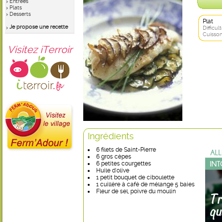
Entrées
Plats
Desserts
Plat
Je propose une recette
Difficult
Cuisson
Visitez iTerroir
Ingrédients
6 filets de Saint-Pierre
6 gros cèpes
6 petites courgettes
Huile d'olive
1 petit bouquet de ciboulette
1 cuillère à café de mélange 5 baies
Fleur de sel, poivre du moulin