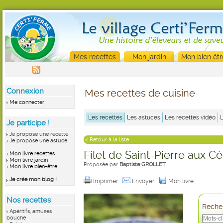
Mes recettes
Mon jardin
Mon bien êtr
Connexion
Mes recettes de cuisine
Me connecter
Les recettes
Les astuces
Les recettes vidéo
Je participe !
Je propose une recette
< Retour à la liste
Je propose une astuce
Filet de Saint-Pierre aux C
Mon livre recettes
Mon livre jardin
Proposée par
Baptiste GROLLET
Mon livre bien-être
Je crée mon blog !
Imprimer
Envoyer
Mon livre
Nos recettes
Recher
Apéritifs, amuses
bouche