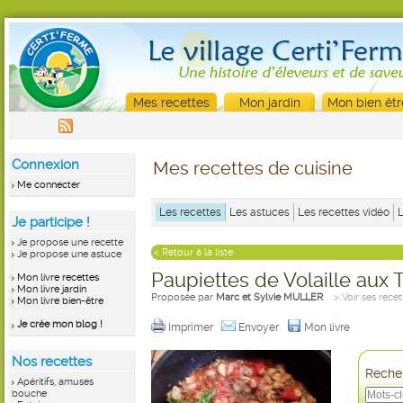
Mes recettes
Mon jardin
Mon bien êtr
Connexion
Mes recettes de cuisine
Me connecter
Les recettes
Les astuces
Les recettes vidéo
Je participe !
Je propose une recette
< Retour à la liste
Je propose une astuce
Paupiettes de Volaille aux
Mon livre recettes
Mon livre jardin
Proposée par
Marc et Sylvie MULLER
> Voir ses recet
Mon livre bien-être
Je crée mon blog !
Imprimer
Envoyer
Mon livre
Nos recettes
Recher
Apéritifs, amuses
bouche