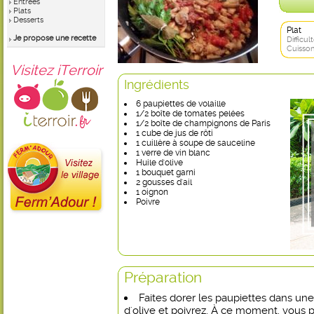
Entrées
Plats
Desserts
Plat
Je propose une recette
Difficult
Cuisson
Visitez iTerroir
Ingrédients
6 paupiettes de volaille
1/2 boîte de tomates pelées
1/2 boîte de champignons de Paris
1 cube de jus de rôti
1 cuillère à soupe de sauceline
1 verre de vin blanc
Huile d'olive
1 bouquet garni
2 gousses d'ail
1 oignon
Poivre
Préparation
Faites dorer les paupiettes dans une
d'olive et poivrez. À ce moment, vous p