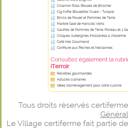
Cinamon Rolls (Boules de Brioche)
Cig Köfte (Boulettes Crues) - Turquie
Bricks de Poulet et Pommes de Terre
Marbré Salé de Haricots Verts
Gaufres de Pommes de Terre, Poireau et 2 
Croques Aubergines Mozzarella à l'Italienne
Café très Gourmand
Confiture aux Pêches et Nectarines
Consultez également la rubriq
iTerroir
Recettes gourmandes
Astuces culinaires
Idées d’aménagement pour votre cuisine
Tous droits réservés certifer
Générale
Le Village certiferme fait partie 