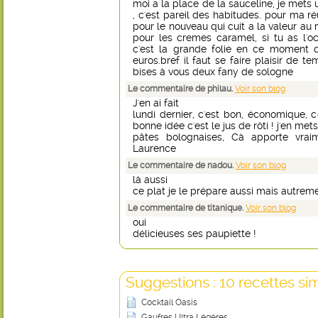
moi a la place de la sauceline, je mets 
, c'est pareil des habitudes. pour ma réu
pour le nouveau qui cuit a la valeur au m
pour les cremes caramel, si tu as l'oc
c'est la grande folie en ce moment q
euros.bref il faut se faire plaisir de 
bises à vous deux fany de sologne
Le commentaire de philau.
Voir son blog
J'en ai fait
lundi dernier, c'est bon, économique, co
bonne idée c'est le jus de rôti ! j'en me
pâtes bolognaises, Cà apporte vra
Laurence
Le commentaire de nadou.
Voir son blog
là aussi
ce plat je le prépare aussi mais autrem
Le commentaire de titanique.
Voir son blog
oui
délicieuses ses paupiette !
Suggestions : 10 recettes sim
Cocktail Oasis
Gaufres Ultra Légères