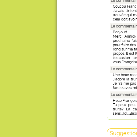
Le commentaire
Coucou Franç
J'avais l'inte
trouvée qui me
cela doit avoi
Le commentaire
Bonjour!
Merci Annick 
prochaine fois
pour faire des
fond sur ma tab
propos. Il est 
l'occasion l
vous.François
Le commentair
Une belle rec
J'adore la tru
Je n'aime pas 
farcie avec mi
Le commentaire
Hello François
Tu peux peut-ê
truite? La c
sens....lol....B
Suggestion