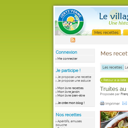
Mes recettes
Connexion
Mes recet
Me connecter
Les recettes
L
Je participe !
Je propose une recette
< Retour à la liste
Je propose une astuce
Truites au
Mon livre recettes
Mon livre jardin
Proposée par
Fran
Mon livre bien-être
Je crée mon blog !
Imprimer
Nos recettes
Apéritifs, amuses
bouche