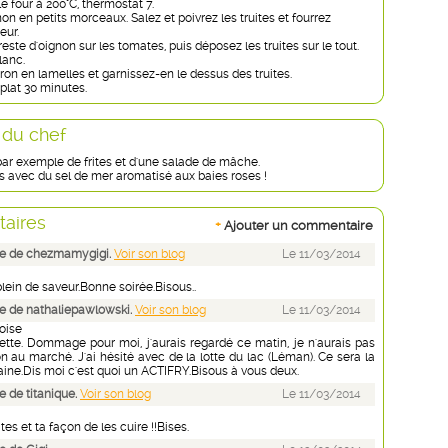
e four à 200°C, thermostat 7.
on en petits morceaux. Salez et poivrez les truites et fourrez
ieur.
 reste d'oignon sur les tomates, puis déposez les truites sur le tout.
lanc.
ron en lamelles et garnissez-en le dessus des truites.
plat 30 minutes.
 du chef
 exemple de frites et d'une salade de mâche.
ites avec du sel de mer aromatisé aux baies roses !
aires
+
Ajouter un commentaire
e de chezmamygigi.
Voir son blog
Le 11/03/2014
lein de saveur.Bonne soirée.Bisous..
 de nathaliepawlowski.
Voir son blog
Le 11/03/2014
oise
cette. Dommage pour moi, j'aurais regardé ce matin, je n'aurais pas
 au marché. J'ai hésité avec de la lotte du lac (Léman). Ce sera la
ine.Dis moi c'est quoi un ACTIFRY.Bisous à vous deux.
 de titanique.
Voir son blog
Le 11/03/2014
ites et ta façon de les cuire !!Bises.