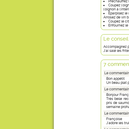
Préchauffez l
Coupez l'oign
l'oignon à l'intér
Éparpillez le
Arrosez de vin b
Coupez le cit
Enfournez le 
Le conseil
Accompagnez par
J'ai salé les fr
7 comment
Le commentair
Bon appétit
Un beau plat p
Le commentaire
Bonjour Franç
Très belle re
pris de saumon
semaine proha
Le commentaire
Françoise
J'adore les tru