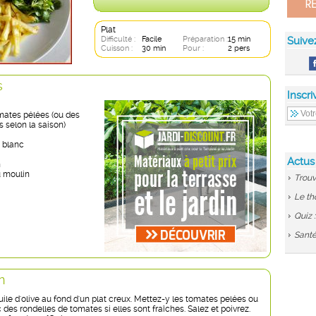
Plat
Difficulté :
Facile
Préparation :
15 min
Suive
Cuisson :
30 min
Pour :
2 pers
s
Inscri
omates pélées (ou des
 selon la saison)
n blanc
Actus
n
u moulin
Trouv
Le th
Quiz 
Santé
n
uile d'olive au fond d'un plat creux. Mettez-y les tomates pelées ou
c des rondelles de tomates si elles sont fraîches. Salez et poivrez.