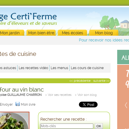
Mon jardin
Mon bien être
Mes écoles
Mon blog
Pour recevoir nos idées rec
tes de cuisine
es astuces
Les recettes vidéo
Les menus
Les cours de cuisine
<< précédente
suivante >>
 four au vin blanc
çoise GUILLAUME CHARRON
> Voir ses recettes
> Voir son blog
Envoyer
Mon livre
Rechercher une recette :