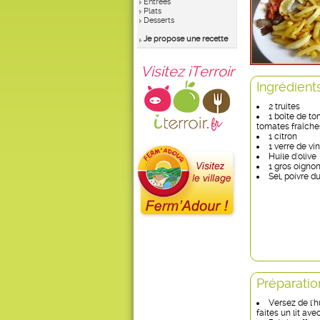
Entrées
Plats
Desserts
Je propose une recette
Visitez iTerroir
Ingrédient
2 truites
1 boîte de t
tomates fraîches
1 citron
1 verre de vi
Huile d'olive
1 gros oigno
Sel, poivre d
Préparatio
Versez de l'h
faites un lit ave