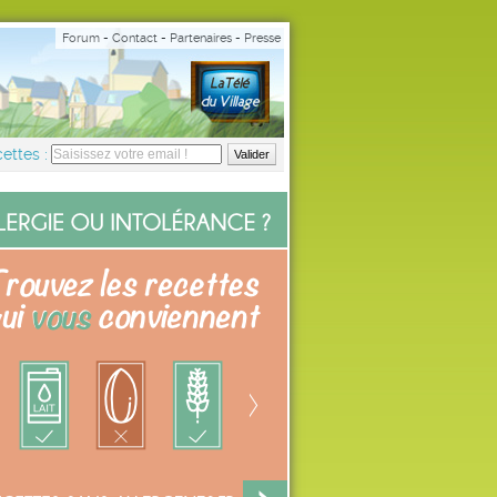
Forum
-
Contact
-
Partenaires
-
Presse
ettes :