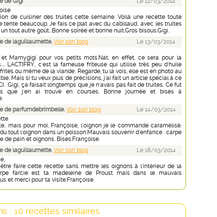
 de Gigi
Le 12/03/2014
oise
ntion de cuisiner des truites cette semaine. Voilà une recette toute
 tente beaucoup. Je fais ce plat avec du cabillaud.. avec les truites
r un tout autre goût...Bonne soirée et bonne nuit.Gros bisous.Gigi.
 de laguillaumette.
Voir son blog
Le 13/03/2014
et Mamygigi pour vos petits mots.Nat, en effet, ce sera pour la
.... L'ACTIFRY, c'est la fameuse friteuse qui utilise très peu d'huile
 frites ou même de la viande. Regarde, tu la vois, elle est en photo au
le. Mais si tu veux plus de précisions, j'ai fait un article spécial à ce
ICI. Gigi, ça faisait longtemps que je n'avais pas fait de truites. Ce fut
ors que j'en ai trouvé en courses. Bonne journée et bises à
e.
e de parfumdebrimbelle.
Voir son blog
Le 14/03/2014
ette
ite.. mais pour moi, Françoise, l'oignon je le commande caramélisé.
du tout l'oignon dans un poisson.Mauvais souvenir d'enfance : carpe
e de pain et oignons. Bises.Françoise.
 de laguillaumette.
Voir son blog
Le 18/03/2014
e,
tre faire cette recette sans mettre les oignons à l'intérieur de la
arpe farcie est ta madeleine de Proust mais dans le mauvais
isous et merci pour ta visite.Françoise.
s : 10 recettes similaires