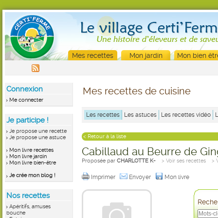
Mes recettes
Mon jardin
Mon bien êtr
Connexion
Mes recettes de cuisine
Me connecter
Les recettes
Les astuces
Les recettes vidéo
Je participe !
Je propose une recette
< Retour à la liste
Je propose une astuce
Cabillaud au Beurre de G
Mon livre recettes
Mon livre jardin
Proposée par
CHARLOTTE K-
> Voir ses recettes
> 
Mon livre bien-être
Je crée mon blog !
Imprimer
Envoyer
Mon livre
Nos recettes
Recher
Apéritifs, amuses
bouche