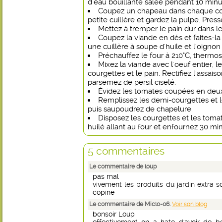
d'eau bouillante salée pendant 10 minu
Coupez un chapeau dans chaque cour
petite cuillère et gardez la pulpe. Pres
Mettez à tremper le pain dur dans le 
Coupez la viande en dés et faites-l
une cuillère à soupe d'huile et l'oignon
Préchauffez le four à 210°C, thermost
Mixez la viande avec l'oeuf entier, l
courgettes et le pain. Rectifiez l'assai
parsemez de persil ciselé.
Évidez les tomates coupées en deu
Remplissez les demi-courgettes et l
puis saupoudrez de chapelure.
Disposez les courgettes et les tomat
huilé allant au four et enfournez 30 mi
5 commentaires
Le commentaire de loup
pas mal
vivement les produits du jardin extra s
copine
Le commentaire de Miclo-06.
Voir son blog
bonsoir Loup