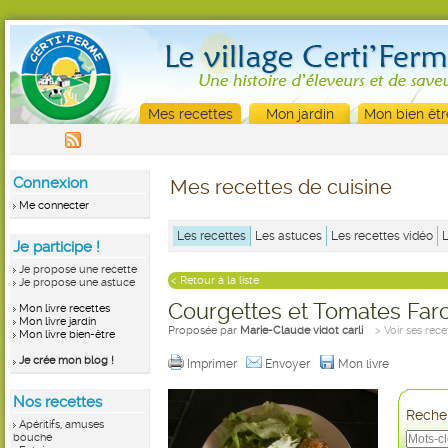
Mes recettes
Mon jardin
Mon bien êtr
Connexion
Mes recettes de cuisine
Me connecter
Les recettes
Les astuces
Les recettes vidéo
Je participe !
Je propose une recette
< Retour à la liste
Je propose une astuce
Courgettes et Tomates Far
Mon livre recettes
Mon livre jardin
Proposée par
Marie-Claude vidot carli
> Voir ses rece
Mon livre bien-être
Je crée mon blog !
Imprimer
Envoyer
Mon livre
Nos recettes
Recher
Apéritifs, amuses
bouche