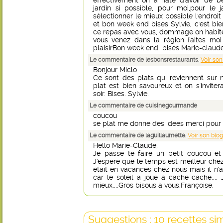
effectivement on a hate d'avoir de b
jardin si possible, pour moi,pour le 
sélectionner le mieux possible l'endroit
et bon week end bises Sylvie, c'est bie
ce repas avec vous, dommage on habite v
vous venez dans la région faites moi
plaisirBon week end bises Marie-claud
Le commentaire de lesbonsrestaurants.
Voir son
Bonjour Miclo
Ce sont des plats qui reviennent sur n
plat est bien savoureux et on s'inviter
soir. Bises. Sylvie.
Le commentaire de cuisinegourmande
coucou
se plat me donne des idees merci pour t
Le commentaire de laguillaumette.
Voir son blog
Hello Marie-Claude,
Je passe te faire un petit coucou e
J'espère que le temps est meilleur chez 
était en vacances chez nous mais il n
car le soleil a joué à cache cache....
mieux....Gros bisous à vous.Françoise.
Suggestions : 10 recettes sim