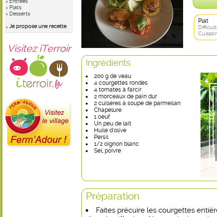
Entrées
Plats
Desserts
Plat
Je propose une recette
Difficult
Cuisson
Visitez iTerroir
Ingrédients
200 g de veau
4 courgettes rondes
4 tomates à farcir
2 morceaux de pain dur
2 cuillères à soupe de parmesan
Chapelure
1 oeuf
Un peu de lait
Huile d'olive
Persil
1/2 oignon blanc
Sel, poivre
Préparation
Faites précuire les courgettes enti