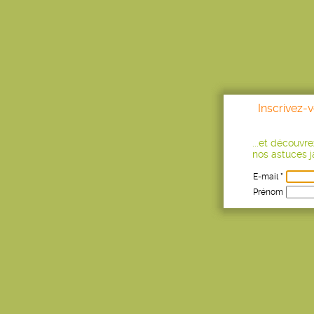
Inscrivez-
...et découvr
nos astuces ja
E-mail *
Prénom
Age