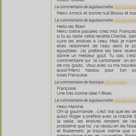
Le commentaire de laguillaumette.
Voir son blog
Merci Annick et bonne nuit.Bisous et b
Le commentaire de laguillaumette.
Voir son blog
Hello les filles!
Merci d'être passées chez moi. François
si tu as testé cette recette.Chantal, dans 
cuire les endives à l'eau. Mais je n'ai
elles redonnent de l'eau dans le 
égouttées. J'ai préféré les faire reve
donne un meilleur goût. Tu vois, c'est
commentaire sur "la carbonade", on arr
de nos goûts....Vous avez vu ma nouvell
aussi?Merci Nadou pour ton pa
bises.Françoise.
Le commentaire de titanique.
Voir son blog
Françoise
Une trés bonne idée !! Bises.
Le commentaire de laguillaumette.
Voir son blog
Hello Martine,
Oh! la gourmande... c'est vrai que les 
aussi! Roger a préféré avec la mâche. 
la veille, les endives rendent de l'
problème que toi. J'ai résolu en les fais
et finalement, je trouve même que c'e
même chose avec les courgettes. Bonne 