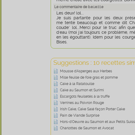
Le commentaire de b.e.l.e.t.t.e
Les deux! lol...
Je suis partante pour les deux présen
me tente beaucoup et comme dit Chan
coude" lol...Merci pour le truc afin q
d'eau (moi j'ai toujours ce problème, mê
en les égouttant). Idem pour les courg
Bises.
Suggestions : 10 recettes sim
Mousse d'Asperges aux Herbes
Mille feuille de foie gras et pomme
Cake à la Ratatouille
Cake au Saumon et Surimi
Escargots feuilletés à la truffe
Verrines au Poivron Rouge
Irish Cake, Cake Salé façon Porter Cake
Pain de Viande Surprise
Hors-d'Oeuvre au Saumon et aux Petits Suis
Charlottes de Saumon et Avocat