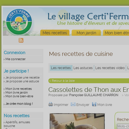
Mes recettes
Mon jardin
Mon bien êtr
Connexion
Mes recettes de cuisine
Me connecter
Les recettes
Les astuces
Les recettes vidéo
Je participe !
Je propose une recette
< Retour à la liste
Je propose une astuce
Cassolettes de Thon aux E
Mon livre recettes
Mon livre jardin
Proposée par
Françoise GUILLAUME CHARRON
> Voi
Mon livre bien-être
Je crée mon blog !
Imprimer
Envoyer
Mon livre
Nos recettes
Recher
Apéritifs, amuses
bouche