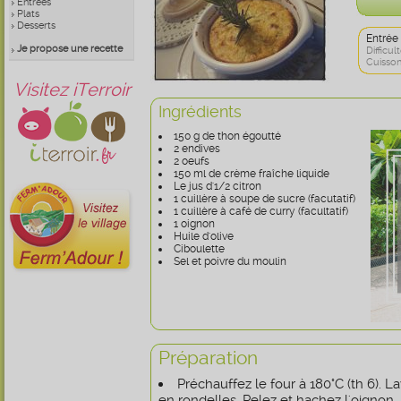
Entrées
Plats
Desserts
Entrée
Je propose une recette
Difficult
Cuisson
Visitez iTerroir
Ingrédients
150 g de thon égoutté
2 endives
2 oeufs
150 ml de crème fraîche liquide
Le jus d'1/2 citron
1 cuillère à soupe de sucre (facutatif)
1 cuillère à café de curry (facultatif)
1 oignon
Huile d'olive
Ciboulette
Sel et poivre du moulin
Préparation
Préchauffez le four à 180°C (th 6). 
en rondelles. Pelez et hachez l'oignon.