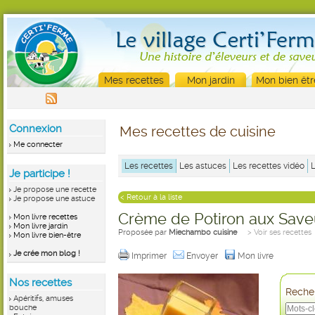
Mes recettes
Mon jardin
Mon bien êtr
Connexion
Mes recettes de cuisine
Me connecter
Les recettes
Les astuces
Les recettes vidéo
Je participe !
Je propose une recette
< Retour à la liste
Je propose une astuce
Crème de Potiron aux Save
Mon livre recettes
Mon livre jardin
Proposée par
Miechambo cuisine
> Voir ses recettes
Mon livre bien-être
Je crée mon blog !
Imprimer
Envoyer
Mon livre
Nos recettes
Recher
Apéritifs, amuses
bouche