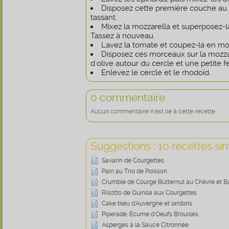
Disposez cette première couche au 
tassant.
Mixez la mozzarella et superposez-l
Tassez à nouveau.
Lavez la tomate et coupez-la en mo
Disposez ces morceaux sur la mozzar
d'olive autour du cercle et une petite fe
Enlevez le cercle et le rhodoïd.
0 commentaire
Aucun commentaire n'est lié à cette recette
Suggestions : 10 recettes sim
Savarin de Courgettes
Pain au Trio de Poisson
Crumble de Courge Butternut au Chèvre et 
Risotto de Quinoa aux Courgettes
Cake bleu d'Auvergne et lardons
Piperade, Écume d'Oeufs Brouillés
Asperges à la Sauce Citronnée