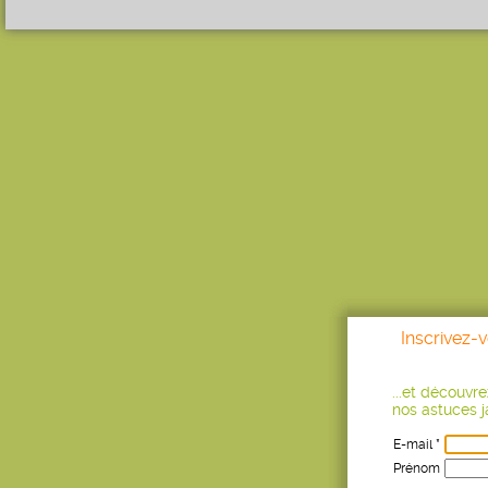
Inscrivez-
...et découvr
nos astuces ja
E-mail *
Prénom