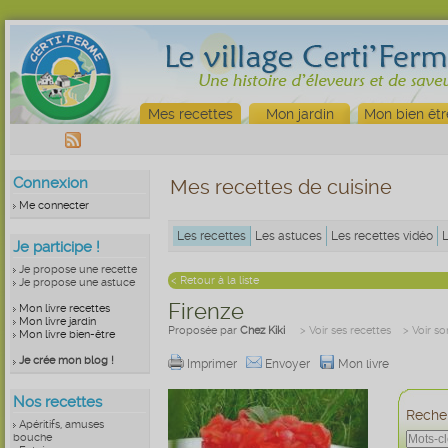
Mes recettes
Mon jardin
Mon bien êtr
Connexion
Mes recettes de cuisine
Me connecter
Les recettes
Les astuces
Les recettes vidéo
Je participe !
Je propose une recette
< Retour à la liste
Je propose une astuce
Firenze
Mon livre recettes
Mon livre jardin
Proposée par
Chez Kiki
> Voir ses recettes
> Voir s
Mon livre bien-être
Je crée mon blog !
Imprimer
Envoyer
Mon livre
Nos recettes
Recher
Apéritifs, amuses
bouche