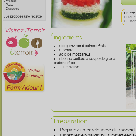
Entrées
Plats
Desserts
Entrée
Je propose une recette
Difficult
Cuisson
Visitez iTerroir
Ingrédients
100 g environ d'épinard frais
1 tomate
80 g de mozzarella
1 bonne cuillère à soupe de grana
padano râpé
Huile d'olive
Préparation
Préparez un cercle avec du rhodoïd 
Lavez les épinards, puis mixez-les 