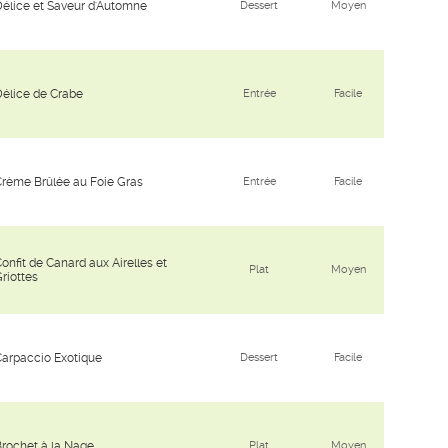
élice et Saveur d'Automne
Dessert
Moyen
élice de Crabe
Entrée
Facile
rème Brûlée au Foie Gras
Entrée
Facile
onfit de Canard aux Airelles et
Plat
Moyen
riottes
arpaccio Exotique
Dessert
Facile
rochet à la Nage
Plat
Moyen