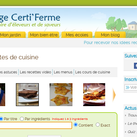
Mon jardin
Mon bien être
Mes écoles
Mon blog
Pour recevoir nos idées rec
Suive
tes de cuisine
es astuces
Les recettes vidéo
Les menus
Les cours de cuisine
Inscri
Actus
Trouv
Par titre
Par ingrédients
Indiquez 1 à 3 ingrédients
Le th
Contient
Exact
Quiz 