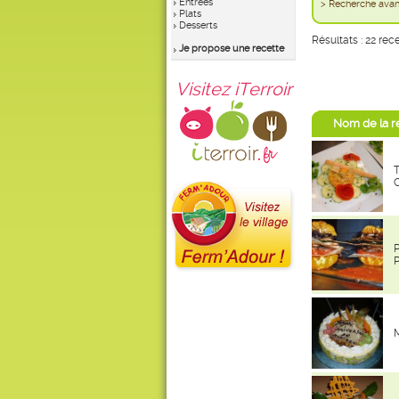
Entrées
> Recherche av
Plats
Desserts
Résultats : 22 rec
Je propose une recette
Visitez iTerroir
Nom de la r
P