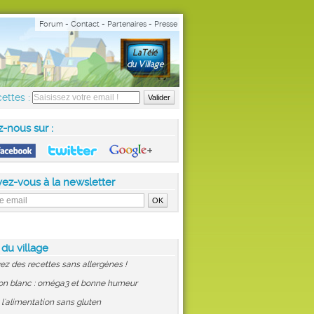
Forum
-
Contact
-
Partenaires
-
Presse
ettes :
z-nous sur :
vez-vous à la newsletter
 du village
ez des recettes sans allergènes !
on blanc : oméga3 et bonne humeur
: l'alimentation sans gluten