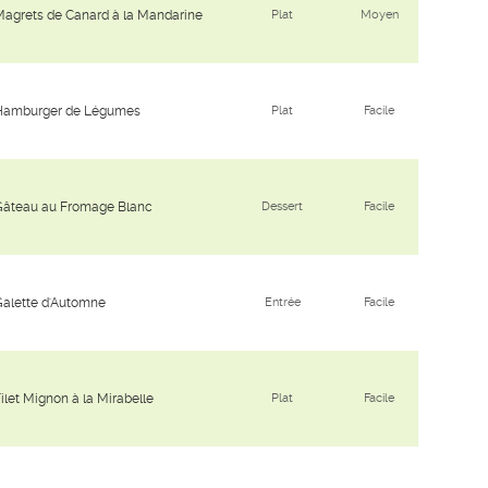
agrets de Canard à la Mandarine
Plat
Moyen
Hamburger de Légumes
Plat
Facile
Gâteau au Fromage Blanc
Dessert
Facile
Galette d'Automne
Entrée
Facile
ilet Mignon à la Mirabelle
Plat
Facile