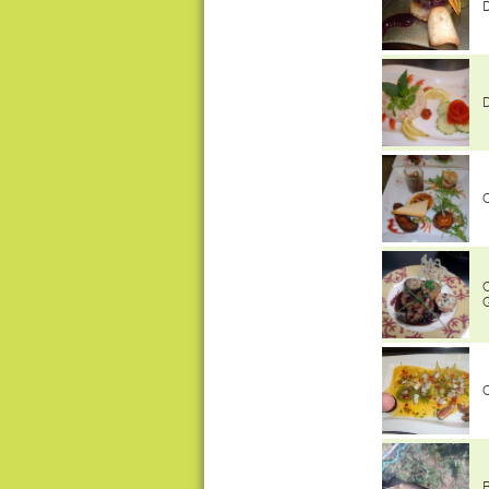
D
D
C
C
G
C
B