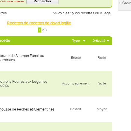
ancée
+ de critères
Santé
ettes
>> Voir les 19800 recettes du village !
Recettes de recettes de david lagille
1
2
>
ecette
Type
Difficulté
Tartare de Saumon Fumé au
Entrée
Facile
Cumbawa
otirons Fourrés aux Légumes
Accompagnement
Facile
Poêlés
Mousse de Pêches et Clémentines
Dessert
Moyen