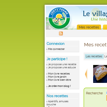
Mes recettes
Connexion
Mes recet
Me connecter
Les recettes
L
Je participe !
Je propose une recette
Je propose une astuce
Mon livre recettes
Mon livre jardin
Mon livre bien-être
Je crée mon blog !
Recherche
Nos recettes
Apéritifs, amuses
bouche