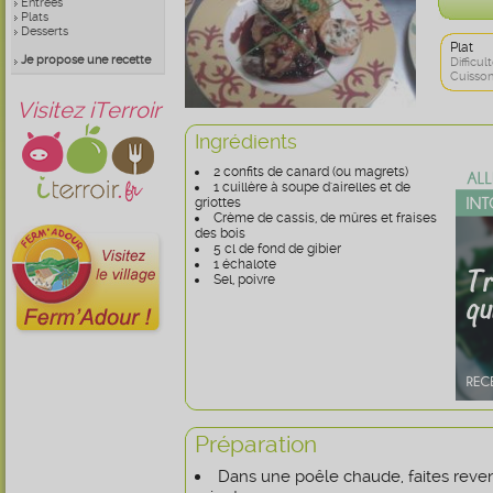
Entrées
Plats
Desserts
Plat
Je propose une recette
Difficult
Cuisson
Visitez iTerroir
Ingrédients
2 confits de canard (ou magrets)
1 cuillère à soupe d'airelles et de
griottes
Crème de cassis, de mûres et fraises
des bois
5 cl de fond de gibier
1 échalote
Sel, poivre
Préparation
Dans une poêle chaude, faites reveni