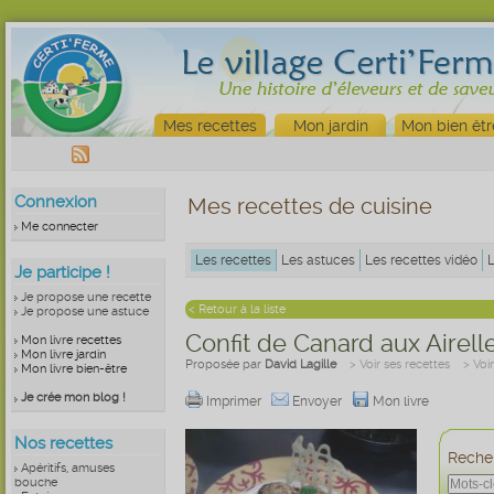
Mes recettes
Mon jardin
Mon bien êtr
Connexion
Mes recettes de cuisine
Me connecter
Les recettes
Les astuces
Les recettes vidéo
Je participe !
Je propose une recette
< Retour à la liste
Je propose une astuce
Confit de Canard aux Airelle
Mon livre recettes
Mon livre jardin
Proposée par
David Lagille
> Voir ses recettes
> Voi
Mon livre bien-être
Je crée mon blog !
Imprimer
Envoyer
Mon livre
Nos recettes
Recher
Apéritifs, amuses
bouche