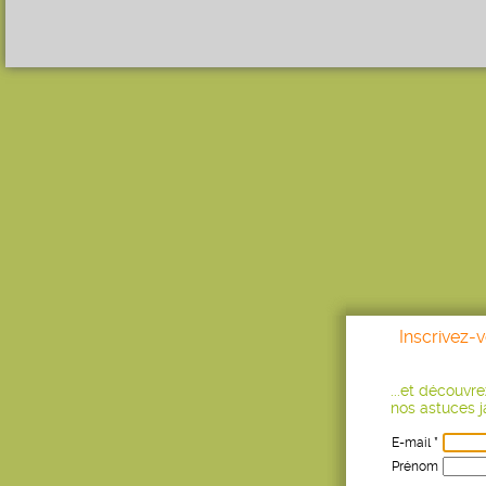
Inscrivez-
...et découvr
nos astuces ja
E-mail *
Prénom