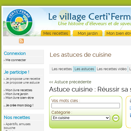
Mes recettes
Mon jardin
Mon bien êtr
Connexion
Les astuces de cuisine
Me connecter
Les recettes
Les astuces
Les recettes vidéo
Je participe !
Je propose une recette
<< Astuce précédente
Je propose une astuce
Astuce cuisine : Réussir s
Mon livre recettes
Mon livre jardin
Mon livre bien-être
Vos mots clés :
Je crée mon blog !
Catégorie :
Nos recettes
Apéritifs, amuses
bouche