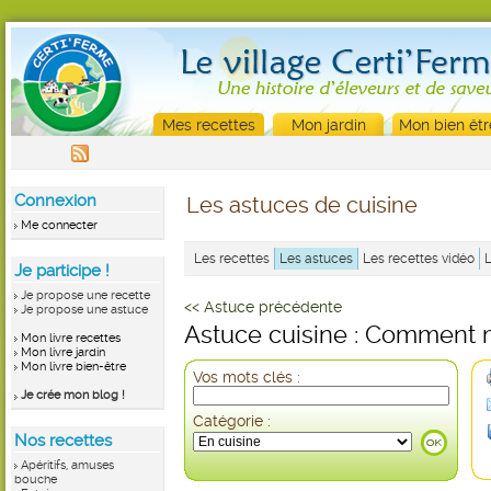
Mes recettes
Mon jardin
Mon bien êtr
Connexion
Les astuces de cuisine
Me connecter
Les recettes
Les astuces
Les recettes vidéo
Je participe !
Je propose une recette
<< Astuce précédente
Je propose une astuce
Astuce cuisine : Comment m
Mon livre recettes
Mon livre jardin
Mon livre bien-être
Vos mots clés :
Je crée mon blog !
Catégorie :
Nos recettes
Apéritifs, amuses
bouche