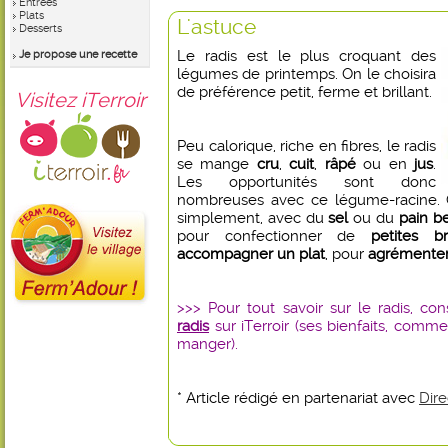
Entrées
Plats
L'astuce
Desserts
Le radis est le plus croquant des
Je propose une recette
légumes de printemps. On le choisira
de préférence petit, ferme et brillant.
Visitez iTerroir
Peu calorique, riche en fibres, le radis
se mange
cru
,
cuit
,
râpé
ou en
jus
.
Les opportunités sont donc
nombreuses avec ce légume-racine. C
simplement, avec du
sel
ou du
pain b
pour confectionner de
petites br
accompagner un plat
, pour
agrémenter
>>> Pour tout savoir sur le radis, co
radis
sur iTerroir (ses bienfaits, comm
manger).
* Article rédigé en partenariat avec
Dire