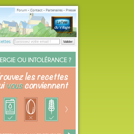
Forum
-
Contact
-
Partenaires
-
Presse
ettes :