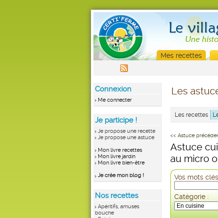
Mes recettes
Connexion
Les astuce
Me connecter
Les recettes
L
Je participe !
Je propose une recette
<< Astuce précéde
Je propose une astuce
Astuce cui
Mon livre recettes
au micro 
Mon livre jardin
Mon livre bien-être
Je crée mon blog !
Vos mots clés
Nos recettes
Catégorie :
Apéritifs, amuses
bouche