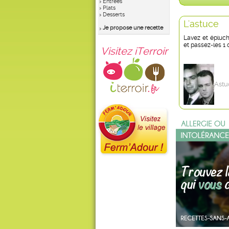
Entrées
Plats
Desserts
L'astuce
Je propose une recette
Lavez et épluch
et passez-les 1
Visitez iTerroir
Astu