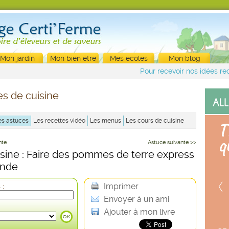
Mon jardin
Mon bien être
Mes écoles
Mon blog
Pour recevoir nos idées rec
s de cuisine
es astuces
Les recettes vidéo
Les menus
Les cours de cuisine
nte
Astuce suivante >>
sine : Faire des pommes de terre express
onde
Imprimer
 :
Envoyer à un ami
Ajouter à mon livre