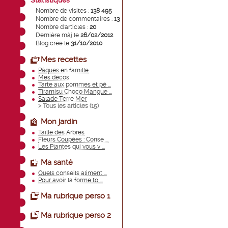
Statistiques
Nombre de visites :
138 495
Nombre de commentaires :
13
Nombre d'articles :
20
Dernière màj le
26/02/2012
Blog créé le
31/10/2010
Mes recettes
Pâques en famille
Mes décos
Tarte aux pommes et pê ...
Tiramisu Choco Mangue ...
Salade Terre Mer
> Tous les articles (
15
)
Mon jardin
Taille des Arbres
Fleurs Coupées : Conse ...
Les Plantes qui vous v ...
Ma santé
Quels conseils aliment ...
Pour avoir la forme to ...
Ma rubrique perso 1
Ma rubrique perso 2