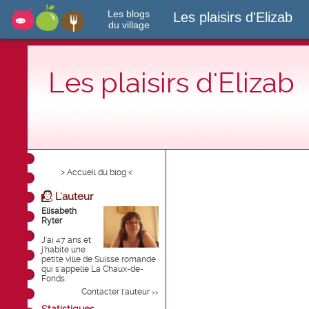
Les blogs
Les plaisirs d'Elizab
du village
Les plaisirs d'Elizab
> Accueil du blog <
L'auteur
Elisabeth
Ryter
J'ai 47 ans et
j'habite une
petite ville de Suisse romande
qui s'appelle La Chaux-de-
Fonds.
Contacter l'auteur
>>