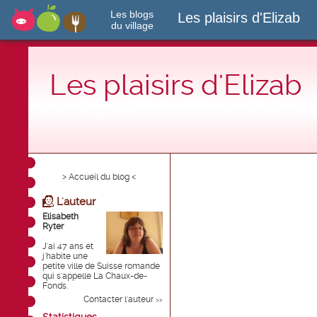
Les blogs
Les plaisirs d'Elizab
du village
Les plaisirs d'Elizab
> Accueil du blog <
L'auteur
Elisabeth
Ryter
J'ai 47 ans et
j'habite une
petite ville de Suisse romande
qui s'appelle La Chaux-de-
Fonds.
Contacter l'auteur
>>