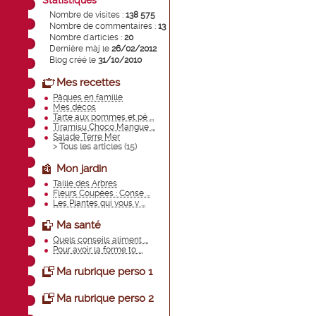
Statistiques
Nombre de visites :
138 575
Nombre de commentaires :
13
Nombre d'articles :
20
Dernière màj le
26/02/2012
Blog créé le
31/10/2010
Mes recettes
Pâques en famille
Mes décos
Tarte aux pommes et pê ...
Tiramisu Choco Mangue ...
Salade Terre Mer
> Tous les articles (
15
)
Mon jardin
Taille des Arbres
Fleurs Coupées : Conse ...
Les Plantes qui vous v ...
Ma santé
Quels conseils aliment ...
Pour avoir la forme to ...
Ma rubrique perso 1
Ma rubrique perso 2