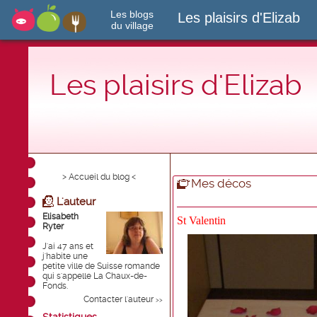
Les blogs
Les plaisirs d'Elizab
du village
Les plaisirs d'Elizab
> Accueil du blog <
Mes décos
L'auteur
Elisabeth
St Valentin
Ryter
J'ai 47 ans et
j'habite une
petite ville de Suisse romande
qui s'appelle La Chaux-de-
Fonds.
Contacter l'auteur
>>