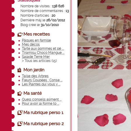
Statistiques
Nombre de visites :
138 626
Nombre de commentaires :
13
Nombre d'articles :
20
Dernière màj le
26/02/2012
Blog créé le
31/10/2010
Mes recettes
Pâques en famille
Mes décos
Tarte aux pommes et pê ...
Tiramisu Choco Mangue ...
Salade Terre Mer
> Tous les articles (
15
)
Mon jardin
Taille des Arbres
Fleurs Coupées : Conse ...
Les Plantes qui vous v ...
Ma santé
Quels conseils aliment ...
Pour avoir la forme to ...
Ma rubrique perso 1
Ma rubrique perso 2