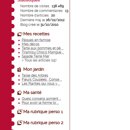
Statistiques
Nombre de visites :
138 469
Nombre de commentaires :
13
Nombre d'articles :
20
Dernière màj le
26/02/2012
Blog créé le
31/10/2010
Mes recettes
Pâques en famille
Mes décos
Tarte aux pommes et pê ...
Tiramisu Choco Mangue ...
Salade Terre Mer
> Tous les articles (
15
)
Mon jardin
Taille des Arbres
Fleurs Coupées : Conse ...
Les Plantes qui vous v ...
Ma santé
Quels conseils aliment ...
Pour avoir la forme to ...
Ma rubrique perso 1
Ma rubrique perso 2