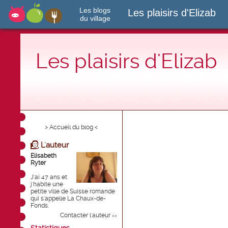
Les blogs
Les plaisirs d'Elizab
du village
Les plaisirs d'Elizab
> Accueil du blog <
L'auteur
Elisabeth
Ryter
J'ai 47 ans et
j'habite une
petite ville de Suisse romande
qui s'appelle La Chaux-de-
Fonds.
Contacter l'auteur
>>