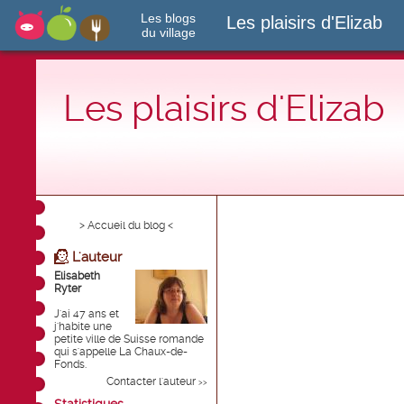
Les blogs
Les plaisirs d'Elizab
du village
Les plaisirs d'Elizab
> Accueil du blog <
L'auteur
Elisabeth
Ryter
J'ai 47 ans et
j'habite une
petite ville de Suisse romande
qui s'appelle La Chaux-de-
Fonds.
Contacter l'auteur
>>