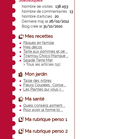
Statistiques
Nombre de visites :
138 453
Nombre de commentaires :
13
Nombre d'articles :
20
Dernière màj le
26/02/2012
Blog créé le
31/10/2010
Mes recettes
Pâques en famille
Mes décos
Tarte aux pommes et pê ...
Tiramisu Choco Mangue ...
Salade Terre Mer
> Tous les articles (
15
)
Mon jardin
Taille des Arbres
Fleurs Coupées : Conse ...
Les Plantes qui vous v ...
Ma santé
Quels conseils aliment ...
Pour avoir la forme to ...
Ma rubrique perso 1
Ma rubrique perso 2