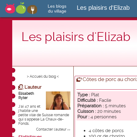
Les blogs
Les plaisirs d'Elizab
du village
Les plaisirs d'Elizab
> Accueil du blog <
Côtes de porc au chori
L'auteur
Elisabeth
Type :
Plat
Ryter
Difficulté :
Facile
Préparation :
5 minutes
J'ai 47 ans et
j'habite une
Cuisson :
20 minutes
petite ville de Suisse romande
Pour :
4 personnes
qui s'appelle La Chaux-de-
Fonds.
Contacter l'auteur
4 côtes de porcs
>>
100 gr de chorizo