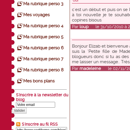
oui
Ma rubrique perso 3
c'est un début et puis on se 
Mes voyages
à toi nouvelle je te souhai
copines bisous
Ma rubrique perso 4
Par
loup
le 31/10/2010 à 2
Ma rubrique perso 5
Bonjour Elizab et bienvenue
Ma rubrique perso 6
suis la "Petite fille de Ma
blogueurs donc si tu as des
Ma rubrique perso 7
me laisser un message.. Très
Par
madeleine
le 02/11/201
Ma rubrique perso 8
Mes bons plans
S'inscrire à la newsletter du
blog
Valider
S'inscrire au fil RSS