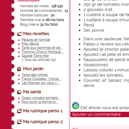
Statistiques
250 gr de tomates mon
Nombre de visites :
138 591
2 gousses d'ail
Nombre de commentaires :
13
1 cuillère à soupe de f
Nombre d'articles :
20
1 cuillère à soupe d'hui
Dernière màj le
26/02/2012
Blog créé le
31/10/2010
Persil
Sel, poivre
Mes recettes
Dans une sauteuse, fait
Pâques en famille
Faites-y revenir les c
Mes décos
Tarte aux pommes et pê ...
Ajoutez le chorizo pel
Tiramisu Choco Mangue ...
Ajoutez l'ail pelé et ém
Salade Terre Mer
Saupoudrez de persil et
> Tous les articles (
15
)
Assaisonnez.
Mon jardin
Laissez colorer 1 minut
Ajoutez les tomates.
Taille des Arbres
Fleurs Coupées : Conse ...
Couvrez et laissez m
Les Plantes qui vous v ...
servir.
Ma santé
Quels conseils aliment ...
Pour avoir la forme to ...
Cet article vous est pro
Ma rubrique perso 1
Ajouter un commentaire
Ma rubrique perso 2