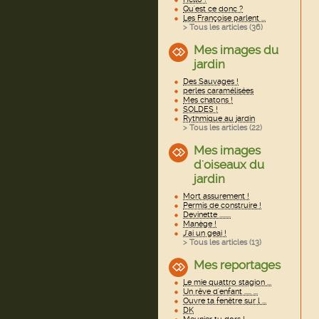
Qu'est ce donc ?
Les Françoise parlent ...
> Tous les articles (
36
)
Mes images du
jardin
Des Sauvages !
perles caramélisées
Mes chatons !
SOLDES !
Rythmique au jardin
> Tous les articles (
22
)
Mes images
d'oiseaux du
jardin
Mort assurement !
Permis de construire !
Devinette ........
Manège !
J'ai un geai !
> Tous les articles (
13
)
Mes reportages
Le mie quattro stagion ...
Un rêve d'enfant ..... ...
Ouvre ta fenêtre sur l ...
DK