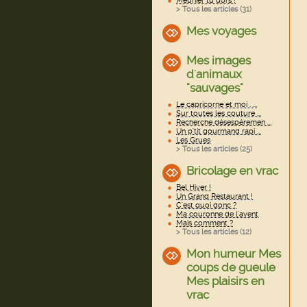
Meunier tu dors !
> Tous les articles (
31
)
Mes voyages
Mes images
d'animaux
"sauvages"
Le capricorne et moi . ...
Sur toutes les couture ...
Recherche désespéremen ...
Un p'tit gourmand rapi ...
Les Grues
> Tous les articles (
25
)
Bricolage en vrac
Bel Hiver !
Un Grand Restaurant !
C'est quoi donc ?
Ma couronne de l'avent
Mais comment ?
> Tous les articles (
12
)
Mon humeur Mes
coups de gueule
Mes plaisirs en
vrac