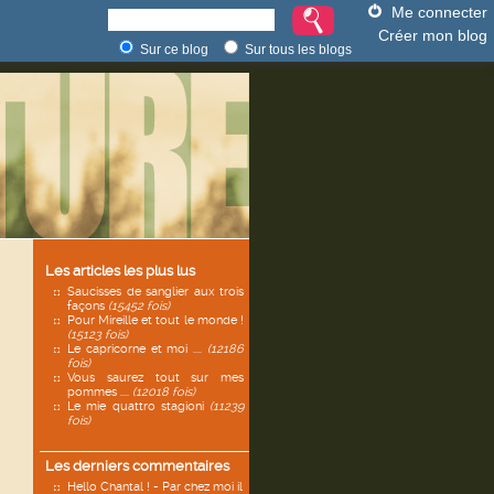
Me connecter
Créer mon blog
Sur ce blog
Sur tous les blogs
Les articles les plus lus
Saucisses de sanglier aux trois
façons
(15452 fois)
Pour Mireille et tout le monde !
(15123 fois)
Le capricorne et moi ....
(12186
fois)
Vous saurez tout sur mes
pommes ....
(12018 fois)
Le mie quattro stagioni
(11239
fois)
Les derniers commentaires
Hello Chantal ! - Par chez moi il