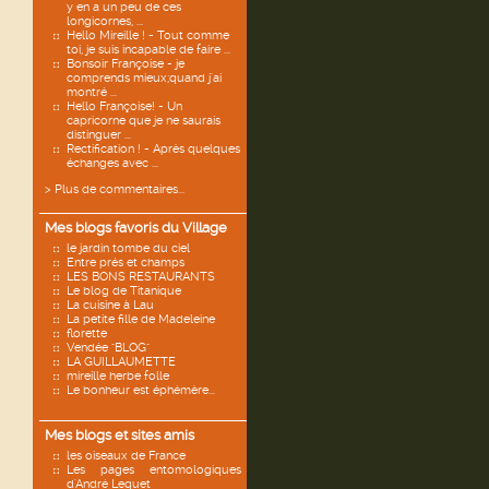
y en a un peu de ces
longicornes, ...
Hello Mireille ! - Tout comme
toi, je suis incapable de faire ...
Bonsoir Françoise - je
comprends mieux;quand j'ai
montré ...
Hello Françoise! - Un
capricorne que je ne saurais
distinguer ...
Rectification ! - Après quelques
échanges avec ...
> Plus de commentaires...
Mes blogs favoris du Village
le jardin tombe du ciel
Entre prés et champs
LES BONS RESTAURANTS
Le blog de Titanique
La cuisine à Lau
La petite fille de Madeleine
florette
Vendée "BLOG"
LA GUILLAUMETTE
mireille herbe folle
Le bonheur est éphémère...
Mes blogs et sites amis
les oiseaux de France
Les pages entomologiques
d'André Lequet