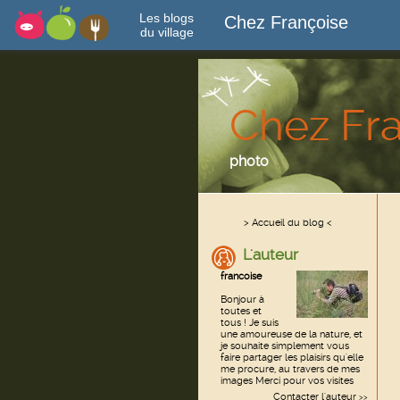
Les blogs
Chez Françoise
du village
Chez Fr
photo
> Accueil du blog <
L'auteur
francoise
Bonjour à
toutes et
tous ! Je suis
une amoureuse de la nature, et
je souhaite simplement vous
faire partager les plaisirs qu'elle
me procure, au travers de mes
images Merci pour vos visites
Contacter l'auteur
>>