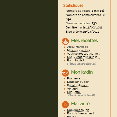
Statistiques
Nombre de visites :
1 093 136
Nombre de commentaires :
2
834
Nombre d'articles :
236
Dernière màj le
13/09/2012
Blog créé le
29/03/2011
Mes recettes
Adieu Françoise
Mes fruits séchés
Vous saurez tout sur m ...
Mieux vaut tard que ja ...
Pour Sylvie !
> Tous les articles (
44
)
Mon jardin
Promesse ............
Douceur du soir
Récolte du jour !
Vertige !
Chouette !
> Tous les articles (
8
)
Ma santé
Quelques soucis
Bonsoir Mesdames !
Hello !