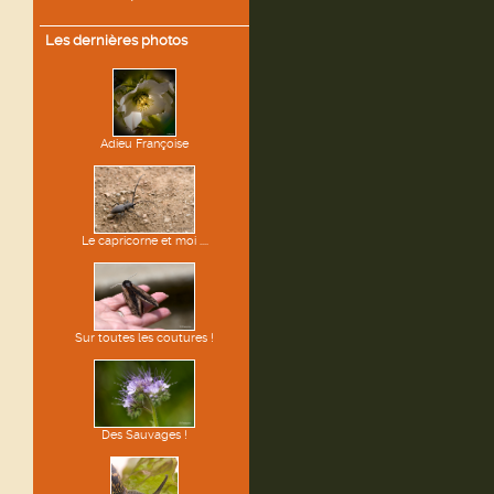
Les dernières photos
Adieu Françoise
Le capricorne et moi ....
Sur toutes les coutures !
Des Sauvages !