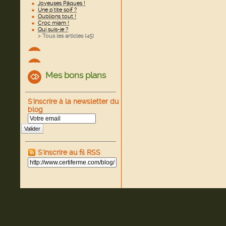
Joyeuses Pâques !
Une p'tite soif ?
Oublions tout !
Croc miam !
Qui suis-je ?
> Tous les articles (
45
)
Mes bons plans
S'inscrire à la newsletter du
blog
Valider
S'inscrire au fil RSS