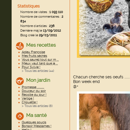
Statistiques
Nombre de visites :
1 093 110
Nombre de commentaires :
2
834
Nombre d'articles :
236
Dernière màj le
13/09/2012
Blog créé le
29/03/2011
Mes recettes
Adieu Françoise
Mes fruits séchés
Vous saurez tout sur m ...
Mieux vaut tard que ja ...
Pour Sylvie !
> Tous les articles (
44
)
Chacun cherche ses oeufs ...........
Mon jardin
Bon week end
@+
Promesse ............
Douceur du soir
Récolte du jour !
Vertige !
Chouette !
> Tous les articles (
8
)
Ma santé
Quelques soucis
Bonsoir Mesdames !
Hello !