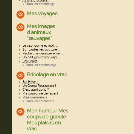
Meunier tu dors !
> Tous les articles (
31
)
Mes voyages
Mes images
d'animaux
"sauvages"
Le capricorne et moi . ...
Sur toutes les couture ...
Recherche désespéremen ...
Un p'tit gourmand rapi ...
Les Grues
> Tous les articles (
25
)
Bricolage en vrac
Bel Hiver !
Un Grand Restaurant !
C'est quoi donc ?
Ma couronne de l'avent
Mais comment ?
> Tous les articles (
12
)
Mon humeur Mes
coups de gueule
Mes plaisirs en
vrac