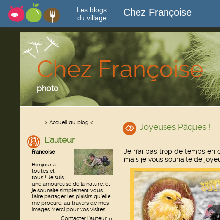
Les blogs
Chez Françoise
du village
Chez Françoise
photo
> Accueil du blog <
Joyeuses Pâques !
L'auteur
Je n'ai pas trop de temps en 
francoise
mais je vous souhaite de joye
Bonjour à
toutes et
tous ! Je suis
une amoureuse de la nature, et
je souhaite simplement vous
faire partager les plaisirs qu'elle
me procure, au travers de mes
images Merci pour vos visites
Contacter l'auteur
>>