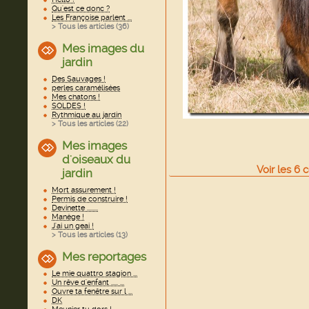
Qu'est ce donc ?
Les Françoise parlent ...
> Tous les articles (
36
)
Mes images du
jardin
Des Sauvages !
perles caramélisées
Mes chatons !
SOLDES !
Rythmique au jardin
> Tous les articles (
22
)
Mes images
d'oiseaux du
Voir
les
6
c
jardin
Mort assurement !
Permis de construire !
Devinette ........
Manège !
J'ai un geai !
> Tous les articles (
13
)
Mes reportages
Le mie quattro stagion ...
Un rêve d'enfant ..... ...
Ouvre ta fenêtre sur l ...
DK