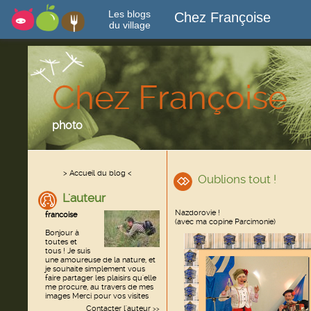
Les blogs
Chez Françoise
du village
Chez Françoise
photo
> Accueil du blog <
Oublions tout !
L'auteur
Nazdorovie !
francoise
(avec ma copine Parcimonie)
Bonjour à
toutes et
tous ! Je suis
une amoureuse de la nature, et
je souhaite simplement vous
faire partager les plaisirs qu'elle
me procure, au travers de mes
images Merci pour vos visites
Contacter l'auteur
>>