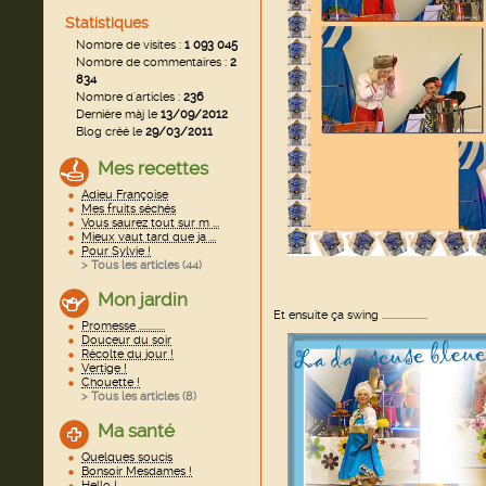
Statistiques
Nombre de visites :
1 093 045
Nombre de commentaires :
2
834
Nombre d'articles :
236
Dernière màj le
13/09/2012
Blog créé le
29/03/2011
Mes recettes
Adieu Françoise
Mes fruits séchés
Vous saurez tout sur m ...
Mieux vaut tard que ja ...
Pour Sylvie !
> Tous les articles (
44
)
Mon jardin
Et ensuite ça swing .....................
Promesse ............
Douceur du soir
Récolte du jour !
Vertige !
Chouette !
> Tous les articles (
8
)
Ma santé
Quelques soucis
Bonsoir Mesdames !
Hello !