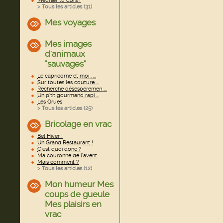
Meunier tu dors !
> Tous les articles (
31
)
Mes voyages
Mes images
d'animaux
"sauvages"
Le capricorne et moi . ...
Sur toutes les couture ...
Recherche désespéremen ...
Un p'tit gourmand rapi ...
Les Grues
> Tous les articles (
25
)
Bricolage en vrac
Bel Hiver !
Un Grand Restaurant !
C'est quoi donc ?
Ma couronne de l'avent
Mais comment ?
> Tous les articles (
12
)
Mon humeur Mes
coups de gueule
Mes plaisirs en
vrac