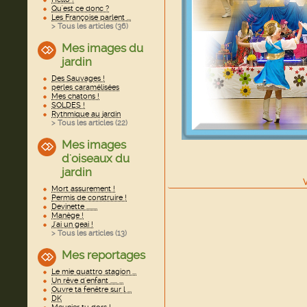
Qu'est ce donc ?
Les Françoise parlent ...
> Tous les articles (
36
)
Mes images du
jardin
Des Sauvages !
perles caramélisées
Mes chatons !
SOLDES !
Rythmique au jardin
> Tous les articles (
22
)
Mes images
d'oiseaux du
jardin
V
Mort assurement !
Permis de construire !
Devinette ........
Manège !
J'ai un geai !
> Tous les articles (
13
)
Mes reportages
Le mie quattro stagion ...
Un rêve d'enfant ..... ...
Ouvre ta fenêtre sur l ...
DK