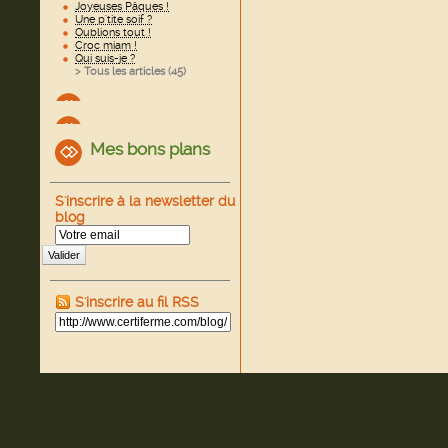
Joyeuses Pâques !
Une p'tite soif ?
Oublions tout !
Croc miam !
Qui suis-je ?
> Tous les articles (
45
)
Mes bons plans
S'inscrire à la newsletter du
blog
Valider
S'inscrire au fil RSS