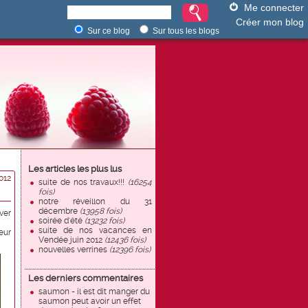
Me connecter
Créer mon blog
Sur ce blog
Sur tous les blogs
Les articles les plus lus
012
suite de nos travaux!!!
(16254
fois)
notre réveillon du 31
décembre
(13958 fois)
ver
soirée d'été
(13232 fois)
suite de nos vacances en
eur
Vendée juin 2012
(12436 fois)
nouvelles verrines
(12396 fois)
Les derniers commentaires
saumon - il est dit manger du
saumon peut avoir un effet