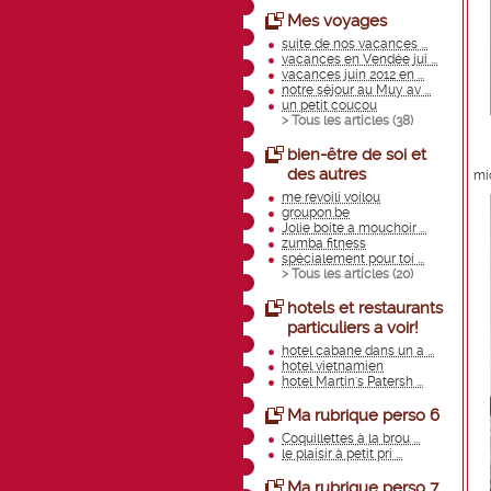
Mes voyages
suite de nos vacances ...
vacances en Vendée jui ...
vacances juin 2012 en ...
notre séjour au Muy av ...
un petit coucou
> Tous les articles (
38
)
bien-être de soi et
des autres
mic
me revoili voilou
groupon.be
Jolie boite a mouchoir ...
zumba fitness
spécialement pour toi ...
> Tous les articles (
20
)
hotels et restaurants
particuliers a voir!
hotel cabane dans un a ...
hotel vietnamien
hotel Martin's Patersh ...
Ma rubrique perso 6
Coquillettes à la brou ...
le plaisir à petit pri ...
Ma rubrique perso 7