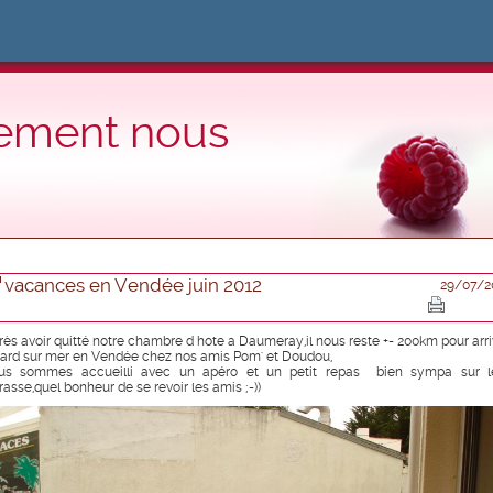
lement nous
vacances en Vendée juin 2012
29/07/2
rès avoir quitté notre chambre d hote a Daumeray,il nous reste +- 200km pour arri
Jard sur mer en Vendée chez nos amis Pom' et Doudou,
us sommes accueilli avec un apéro et un petit repas bien sympa sur l
rasse,quel bonheur de se revoir les amis ;-))