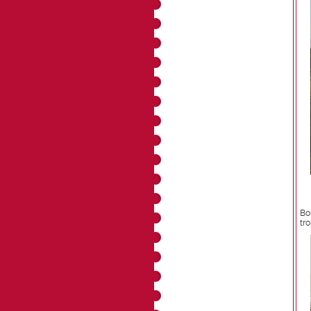
Bo
tro