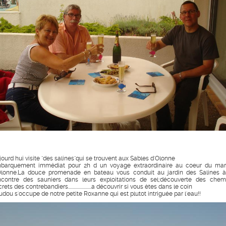
jourd hui visite "des salines"qui se trouvent aux Sables d'Olonne
barquement immédiat pour 2h d un voyage extraordinaire au coeur du mar
Olonne.La douce promenade en bateau vous conduit au jardin des Salines à
ncontre des sauniers dans leurs exploitations de sel;découverte des chem
rets des contrebandiers.......................a découvrir si vous ètes dans le coin
udou s'occupe de notre petite Roxanne qui est plutot intriguée par l'eau!!