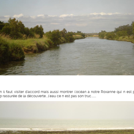
n il faut visiter d'accord mais aussi montrer l'océan a notre Roxanne qui n est 
p rassurée de la découverte....l'eau ce n est pas son truc........