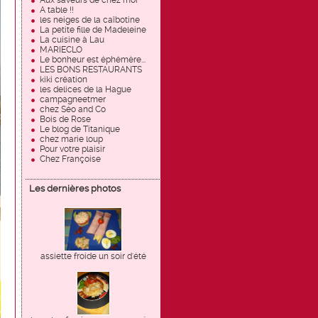
Aux saveurs de chez moi
A table !!
les neiges de la caîbotine
La petite fille de Madeleine
La cuisine à Lau
MARIECLO
Le bonheur est éphémère...
LES BONS RESTAURANTS
kiki création
les delices de la Hague
campagneetmer
chez Séo and Co
Bois de Rose
Le blog de Titanique
chez marie loup
Pour votre plaisir
Chez Françoise
Les dernières photos
assiette froide un soir d'été