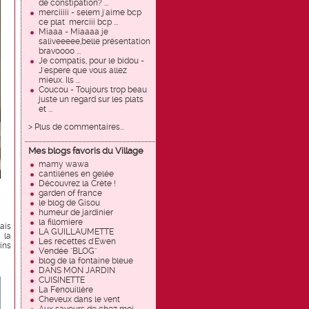
de constipation? ...
merciiiii - selem j'aime bcp
ce plat merciii bcp ...
Miaaa - Miaaaa je
saliveeeee,belle présentation
bravoooo ...
Je compatis, pour le bidou -
J'espere que vous allez
mieux. Ils ...
Coucou - Toujours trop beau
juste un regard sur les plats
et ...
> Plus de commentaires...
Mes blogs favoris du Village
mamy wawa
cantilènes en gelée
Découvrez la Crète !
garden of france
le blog de Gisou
humeur de jardinier
la fillomiere
ais
LA GUILLAUMETTE
 la
Les recettes d'Ewen
ins
Vendée "BLOG"
blog de la fontaine bleue
DANS MON JARDIN
CUISINETTE
La Fenouillère
Cheveux dans le vent