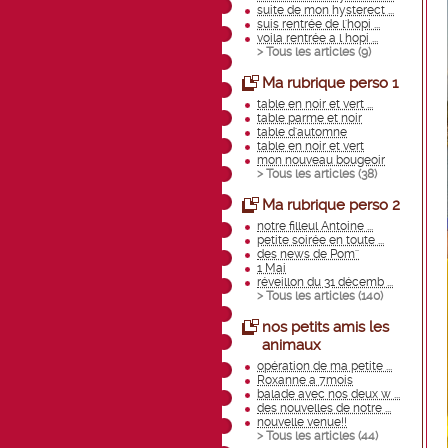
suite de mon hysterect ...
suis rentrée de l'hopi ...
voila rentrée a l hopi ...
> Tous les articles (
9
)
Ma rubrique perso 1
table en noir et vert ...
table parme et noir
table d'automne
table en noir et vert
mon nouveau bougeoir
> Tous les articles (
38
)
Ma rubrique perso 2
notre filleul Antoine ...
petite soirée en toute ...
des news de Pom''
1 Mai
réveillon du 31 décemb ...
> Tous les articles (
140
)
nos petits amis les
animaux
opération de ma petite ...
Roxanne a 7mois
balade avec nos deux w ...
des nouvelles de notre ...
nouvelle venue!!
> Tous les articles (
44
)