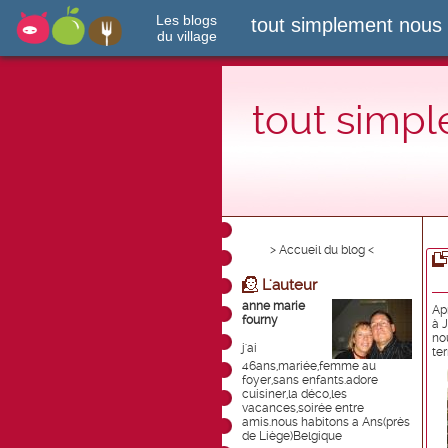
Les blogs
tout simplement nous
du village
tout simp
> Accueil du blog <
L'auteur
anne marie
Ap
fourny
à 
no
j'ai
ter
46ans,mariée,femme au
foyer,sans enfants.adore
cuisiner,la déco,les
vacances,soirée entre
amis.nous habitons a Ans(près
de Liège)Belgique