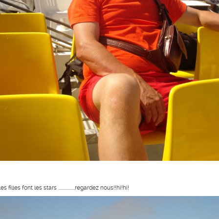
les filles font les stars .................regardez nous!!hi!hi!