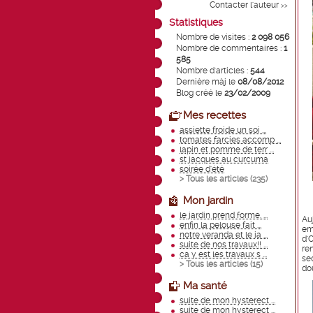
Contacter l'auteur
>>
Statistiques
Nombre de visites :
2 098 056
Nombre de commentaires :
1
585
Nombre d'articles :
544
Dernière màj le
08/08/2012
Blog créé le
23/02/2009
Mes recettes
assiette froide un soi ...
tomates farcies accomp ...
lapin et pomme de terr ...
st jacques au curcuma
soirée d'été
> Tous les articles (
235
)
Mon jardin
le jardin prend forme. ...
Au
enfin la pelouse fait ...
em
notre veranda et le ja ...
d'
suite de nos travaux!! ...
re
ca y est les travaux s ...
sec
> Tous les articles (
15
)
do
Ma santé
suite de mon hysterect ...
suite de mon hysterect ...