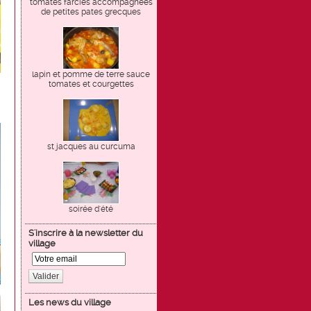
tomates farcies accompagnées
de petites pates grecques
lapin et pomme de terre sauce
tomates et courgettes
st jacques au curcuma
soirée d'été
S'inscrire à la newsletter du
village
Valider
Les news du village