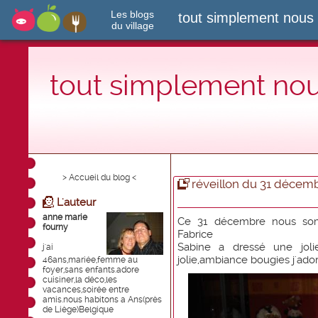
Les blogs
tout simplement nous
du village
tout simplement no
> Accueil du blog <
réveillon du 31 décem
L'auteur
anne marie
Ce 31 décembre nous som
fourny
Fabrice
Sabine a dressé une jolie
j'ai
jolie,ambiance bougies j'ador
46ans,mariée,femme au
foyer,sans enfants.adore
cuisiner,la déco,les
vacances,soirée entre
amis.nous habitons a Ans(près
de Liège)Belgique