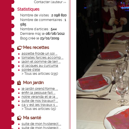
Contacter l'auteur
>>
Statistiques
Nombre de visites :
2 098 820
Nombre de commentaires :
1
585
Nombre d'articles :
544
Dernière màj le
08/08/2012
Blog créé le
23/02/2009
Mes recettes
assiette froide un soi ...
tomates farcies accomp ...
lapin et pomme de terr ...
st jacques au curcuma
soirée d'été
> Tous les articles (
235
)
Mon jardin
le jardin prend forme. ...
enfin la pelouse fait ...
notre veranda et le ja ...
suite de nos travaux!! ...
ca y est les travaux s ...
> Tous les articles (
15
)
Ma santé
suite de mon hysterect ...
suite de mon hysterect ...