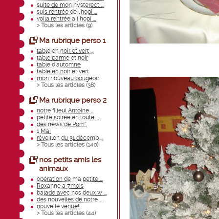
suite de mon hysterect ...
suis rentrée de l'hopi ...
voila rentrée a l hopi ...
> Tous les articles (
9
)
Ma rubrique perso 1
table en noir et vert ...
table parme et noir
table d'automne
table en noir et vert
mon nouveau bougeoir
> Tous les articles (
38
)
Ma rubrique perso 2
notre filleul Antoine ...
petite soirée en toute ...
des news de Pom''
1 Mai
réveillon du 31 décemb ...
> Tous les articles (
140
)
nos petits amis les
animaux
opération de ma petite ...
Roxanne a 7mois
balade avec nos deux w ...
des nouvelles de notre ...
nouvelle venue!!
> Tous les articles (
44
)