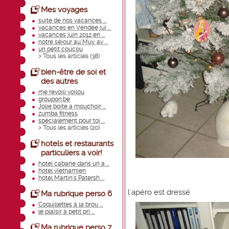
Mes voyages
suite de nos vacances ...
vacances en Vendée jui ...
vacances juin 2012 en ...
notre séjour au Muy av ...
un petit coucou
> Tous les articles (
38
)
bien-être de soi et
des autres
me revoili voilou
groupon.be
Jolie boite a mouchoir ...
zumba fitness
spécialement pour toi ...
> Tous les articles (
20
)
hotels et restaurants
particuliers a voir!
hotel cabane dans un a ...
hotel vietnamien
hotel Martin's Patersh ...
l'apéro est dressé
Ma rubrique perso 6
Coquillettes à la brou ...
le plaisir à petit pri ...
Ma rubrique perso 7