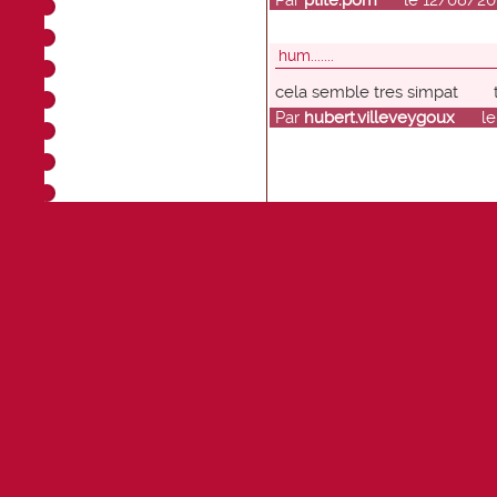
Par
ptite.pom
le 12/08/2012
hum.......
cela semble tres simpat
Par
hubert.villeveygoux
le 2