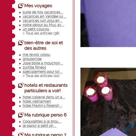
Mes voyages
suite de nos vacances ...
vacances en Vendée jui ...
vacances juin 2012 en ...
notre séjour au Muy av ...
un petit coucou
> Tous les articles (
38
)
bien-être de soi et
des autres
me revoili voilou
groupon.be
Jolie boite a mouchoir ...
zumba fitness
spécialement pour toi ...
> Tous les articles (
20
)
hotels et restaurants
particuliers a voir!
hotel cabane dans un a ...
hotel vietnamien
hotel Martin's Patersh ...
Ma rubrique perso 6
Coquillettes à la brou ...
le plaisir à petit pri ...
Ma rubrique perso 7