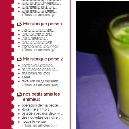
suite de mon hysterect ...
suis rentrée de l'hopi ...
voila rentrée a l hopi ...
> Tous les articles (
9
)
Ma rubrique perso 1
table en noir et vert ...
table parme et noir
table d'automne
table en noir et vert
mon nouveau bougeoir
> Tous les articles (
38
)
Ma rubrique perso 2
notre filleul Antoine ...
petite soirée en toute ...
des news de Pom''
1 Mai
réveillon du 31 décemb ...
> Tous les articles (
140
)
nos petits amis les
animaux
opération de ma petite ...
Roxanne a 7mois
balade avec nos deux w ...
des nouvelles de notre ...
nouvelle venue!!
> Tous les articles (
44
)