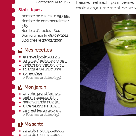
Laissez refroidir puis verse
Contacter l'auteur
>>
moins 2h,au moment de serv
Statistiques
Nombre de visites :
2 097 995
Nombre de commentaires :
1
585
Nombre d'articles :
544
Dernière màj le
08/08/2012
Blog créé le
23/02/2009
Mes recettes
assiette froide un soi ...
tomates farcies accomp ...
lapin et pomme de terr ...
st jacques au curcuma
soirée d'été
> Tous les articles (
235
)
Mon jardin
le jardin prend forme. ...
enfin la pelouse fait ...
notre veranda et le ja ...
suite de nos travaux!! ...
ca y est les travaux s ...
> Tous les articles (
15
)
Ma santé
suite de mon hysterect ...
suite de mon hysterect ...