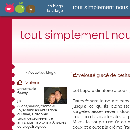
Les blogs
tout simplement nous
du village
tout simplement no
> Accueil du blog <
velouté glacé de petits
L'auteur
anne marie
petit apéro dinatoire a deux; 
fourny
Faites fondre le beurre dans
j'ai
jusqu'a ce qu ils blondisse
46ans,mariée,femme au
foyer,sans enfants.adore
surgelés,laissez revenir dou
cuisiner,la déco,les
bouillon de volaille,salez et 
vacances,soirée entre
MIxez la soupe jusqu'a ce qu
amis.nous habitons a Ans(près
de Liège)Belgique
doux et ajoutez la crème fr