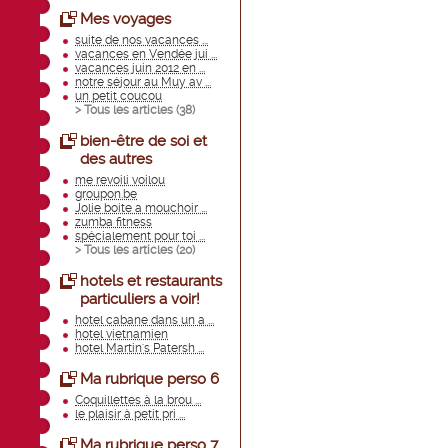
Mes voyages
suite de nos vacances ...
vacances en Vendée jui ...
vacances juin 2012 en ...
notre séjour au Muy av ...
un petit coucou
> Tous les articles (
38
)
bien-être de soi et
des autres
me revoili voilou
groupon.be
Jolie boite a mouchoir ...
zumba fitness
spécialement pour toi ...
> Tous les articles (
20
)
hotels et restaurants
particuliers a voir!
hotel cabane dans un a ...
hotel vietnamien
hotel Martin's Patersh ...
Ma rubrique perso 6
Coquillettes à la brou ...
le plaisir à petit pri ...
Ma rubrique perso 7