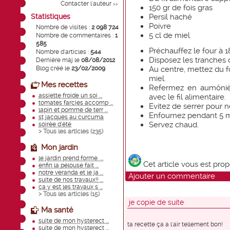
Contacter l'auteur
>>
150 gr de fois gras
Statistiques
Persil haché
Poivre
Nombre de visites :
2 098 724
5 cl de miel
Nombre de commentaires :
1
585
Préchauffez le four à 1
Nombre d'articles :
544
Disposez les tranches 
Dernière màj le
08/08/2012
Blog créé le
23/02/2009
Au centre, mettez du fo
miel.
Mes recettes
Refermez en aumôniè
assiette froide un soi ...
avec le fil alimentaire.
tomates farcies accomp ...
Evitez de serrer pour 
lapin et pomme de terr ...
Enfournez pendant 5 m
st jacques au curcuma
Servez chaud.
soirée d'été
> Tous les articles (
235
)
Mon jardin
le jardin prend forme. ...
Cet article vous est pro
enfin la pelouse fait ...
notre veranda et le ja ...
Ajouter un commentaire
suite de nos travaux!! ...
ca y est les travaux s ...
> Tous les articles (
15
)
je copie de suite
Ma santé
suite de mon hysterect ...
ta recette ça a l'air tellement bon!
suite de mon hysterect ...