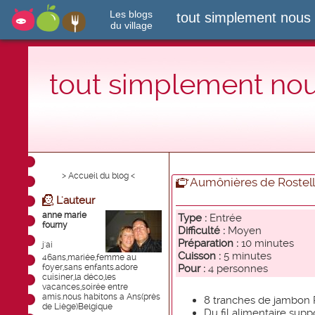
Les blogs
tout simplement nous
du village
tout simplement no
> Accueil du blog <
Aumônières de Rostello
L'auteur
anne marie
Type :
Entrée
fourny
Difficulté :
Moyen
Préparation :
10 minutes
j'ai
Cuisson :
5 minutes
46ans,mariée,femme au
foyer,sans enfants.adore
Pour :
4 personnes
cuisiner,la déco,les
vacances,soirée entre
amis.nous habitons a Ans(près
8 tranches de jambon 
de Liège)Belgique
Du fil alimentaire supp