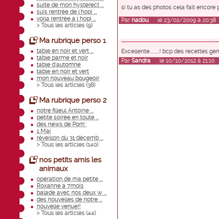
suite de mon hysterect ...
si tu as des photos cela fait encore pl
suis rentrée de l'hopi ...
voila rentrée a l hopi ...
Par
nadou
le 23/02/2009 à 20:38
> Tous les articles (
9
)
Ma rubrique perso 1
table en noir et vert ...
Excellente..........! bcp des re
table parme et noir
Par
Sandra
le 10/10/2012 à 21:10
table d'automne
table en noir et vert
mon nouveau bougeoir
> Tous les articles (
38
)
Ma rubrique perso 2
notre filleul Antoine ...
petite soirée en toute ...
des news de Pom''
1 Mai
réveillon du 31 décemb ...
> Tous les articles (
140
)
nos petits amis les
animaux
opération de ma petite ...
Roxanne a 7mois
balade avec nos deux w ...
des nouvelles de notre ...
nouvelle venue!!
> Tous les articles (
44
)