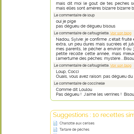
mais dit moi le gout de tes peches 
mais elles sont amères bizarre bizarre 
Le commentaire de loup
oui je pige
pas dégueu de dégueu bisous
Le commentaire de cafougniette.
Voir son blog
Nadou, Sylvie: je confirme ,c'était fruit
extra, un peu dures mais sucrées et jut
mes parents, le pêcher a environ 6 ou 7 
petite récolte cette année, mais mieux 
l'amertume des pêches: mystère....Bisou
Le commentaire de cafougniette.
Voir son blog
Loup, Cocci
Ouais, vous avez raison: pas dégueu du 
Le commentaire de coccinelle
Comme dit Loulou
Pas dégueu ! J'aime les verrines ! Biso
Suggestions : 10 recettes sim
Charlotte aux cerises
Tartare de pêches