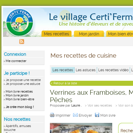
Mes recettes
Mon jardin
Mon bien êtr
Connexion
Mes recettes de cuisine
Me connecter
Les recettes
Les astuces
Les recettes vidéo
Je participe !
Je propose une recette
< Retour à la liste
Je propose une astuce
Verrines aux Framboises, 
Mon livre recettes
Mon livre jardin
Pêches
Mon livre bien-être
Proposée par
Laure .
> Voir ses recettes
> Voir son 
Je crée mon blog !
Imprimer
Envoyer
Mon livre
Nos recettes
Apéritifs, amuses
bouche
Recher