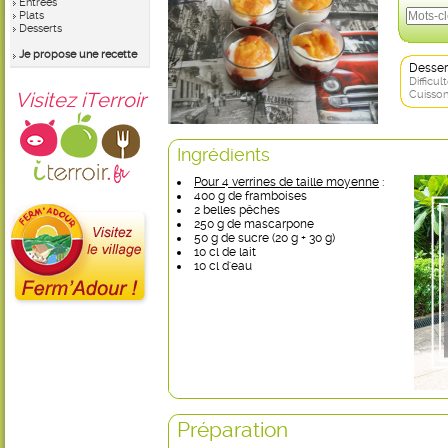
Entrées
Plats
Desserts
Je propose une recette
Desser
Difficult
Visitez iTerroir
Cuisson
Ingrédients
Pour 4 verrines de taille moyenne
:
400 g de framboises
2 belles pêches
250 g de mascarpone
50 g de sucre (20 g + 30 g)
10 cl de lait
10 cl d'eau
Préparation