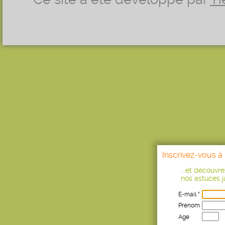
Inscrivez-vous à 
...et découvr
nos astuces ja
E-mail *
Prénom
Age