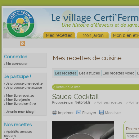
Mes recettes
Mon jardin
Mon bien êtr
Connexion
Mes recettes de cuisine
Me connecter
Les recettes
Les astuces
Les recettes vidéo
Je participe !
Je propose une recette
< Retour à la liste
Je propose une astuce
Sauce Cocktail
Mon livre recettes
Mon livre jardin
Proposée par
Netprof.fr
> Voir ses recettes
> Voir l
Mon livre bien-être
Je crée mon blog !
Imprimer
Envoyer
Mon livre
Nos recettes
Recher
Apéritifs, amuses
bouche