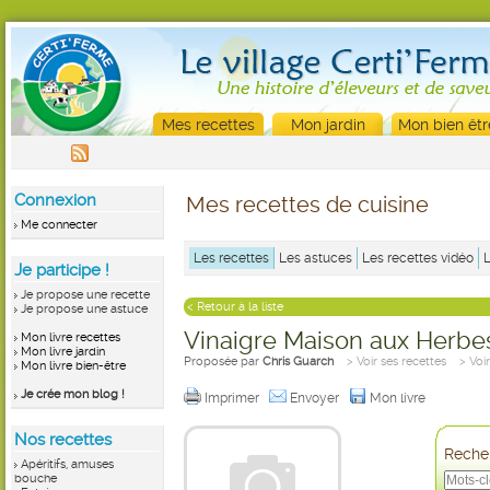
Mes recettes
Mon jardin
Mon bien êtr
Connexion
Mes recettes de cuisine
Me connecter
Les recettes
Les astuces
Les recettes vidéo
Je participe !
Je propose une recette
< Retour à la liste
Je propose une astuce
Vinaigre Maison aux Herbe
Mon livre recettes
Mon livre jardin
Proposée par
Chris Guarch
> Voir ses recettes
> Voi
Mon livre bien-être
Je crée mon blog !
Imprimer
Envoyer
Mon livre
Nos recettes
Recher
Apéritifs, amuses
bouche