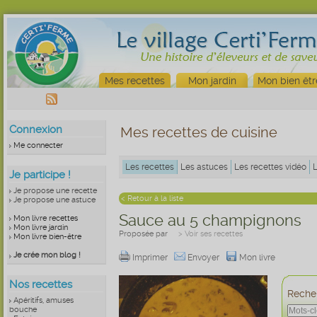
Mes recettes
Mon jardin
Mon bien êtr
Connexion
Mes recettes de cuisine
Me connecter
Les recettes
Les astuces
Les recettes vidéo
Je participe !
Je propose une recette
< Retour à la liste
Je propose une astuce
Sauce au 5 champignons
Mon livre recettes
Mon livre jardin
Proposée par
> Voir ses recettes
Mon livre bien-être
Je crée mon blog !
Imprimer
Envoyer
Mon livre
Nos recettes
Recher
Apéritifs, amuses
bouche