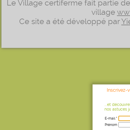
Le Village certiferme fait partie 
village
ww
Ce site a été développé par
Yi
Inscrivez-
...et découvr
nos astuces ja
E-mail *
Prénom