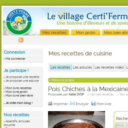
Mes recettes
Mon jardin
Mon bien êtr
Connexion
Mes recettes de cuisine
Me connecter
Les recettes
Les astuces
Les recettes vidéo
Je participe !
Je propose une recette
< Retour à la liste
Je propose une astuce
Pois Chiches à la Mexicain
Mon livre recettes
Mon livre jardin
Proposée par
Katia DIOP
> Voir ses recettes
> Voir 
Mon livre bien-être
Je crée mon blog !
Imprimer
Envoyer
Mon livre
Nos recettes
Recher
Apéritifs, amuses
bouche