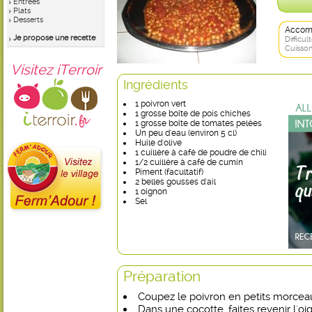
Entrées
Plats
Desserts
Accom
Je propose une recette
Difficult
Cuisson
Visitez iTerroir
Ingrédients
1 poivron vert
1 grosse boîte de pois chiches
1 grosse boîte de tomates pelées
Un peu d'eau (environ 5 cl)
Huile d'olive
1 cuillère à café de poudre de chili
1/2 cuillère à café de cumin
Piment (facultatif)
2 belles gousses d'ail
1 oignon
Sel
Préparation
Coupez le poivron en petits morcea
Dans une cocotte, faites revenir l'oig