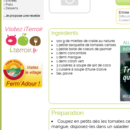
Entrées
Plats
Desserts
Entrée
Je propose une recette
Difficult
Cuisson
Visitez iTerroir
Ingrédients
100 g de miettes de crabe au naturel
1 petite barquette de tomates cerises
1 petite boite de coeurs de palmier
1 demi concombre
1 demi mangue
1 demi citron vert
3 cuillères à soupe de lait de coco
1 cuillère à soupe d'huile d'olive
Sel, poivre
Préparation
Coupez en petits dés les tomates ce
mangue, disposez-les dans un saladier.