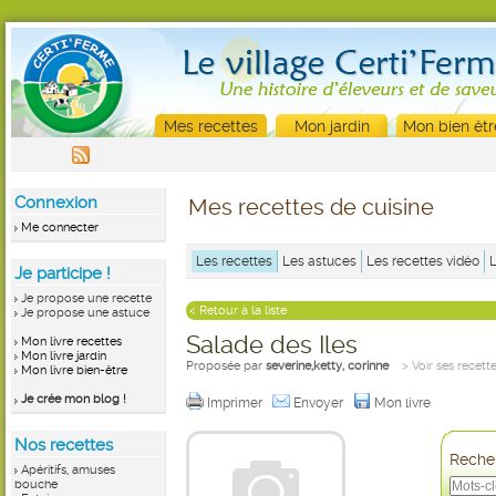
Mes recettes
Mon jardin
Mon bien êtr
Connexion
Mes recettes de cuisine
Me connecter
Les recettes
Les astuces
Les recettes vidéo
Je participe !
Je propose une recette
< Retour à la liste
Je propose une astuce
Salade des Iles
Mon livre recettes
Mon livre jardin
Proposée par
severine,ketty, corinne
> Voir ses recett
Mon livre bien-être
Je crée mon blog !
Imprimer
Envoyer
Mon livre
Nos recettes
Recher
Apéritifs, amuses
bouche