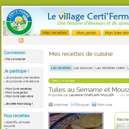
Mes recettes
Mon jardin
Mon bien êtr
Connexion
Mes recettes de cuisine
Me connecter
Les recettes
Les astuces
Les recettes vidéo
Je participe !
Je propose une recette
< Retour à la liste
Je propose une astuce
Tuiles au Sémame et Mous
Mon livre recettes
Mon livre jardin
Proposée par
Laurence CHAPLAIN-MULLER
> Voir s
Mon livre bien-être
Je crée mon blog !
Imprimer
Envoyer
Mon livre
Nos recettes
Recher
Apéritifs, amuses
bouche