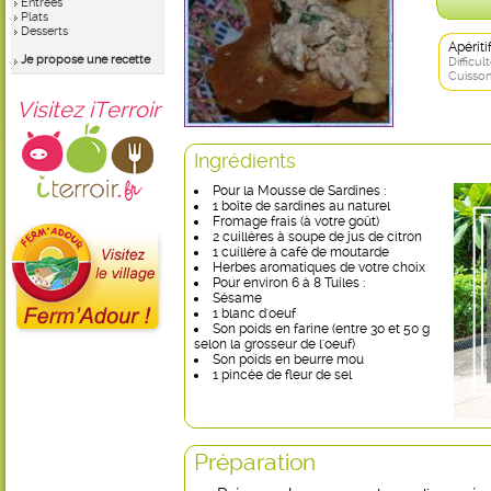
Entrées
Plats
Desserts
Apérit
Je propose une recette
Difficult
Cuisson
Visitez iTerroir
Ingrédients
Pour la Mousse de Sardines :
1 boîte de sardines au naturel
Fromage frais (à votre goût)
2 cuillères à soupe de jus de citron
1 cuillère à café de moutarde
Herbes aromatiques de votre choix
Pour environ 6 à 8 Tuiles :
Sésame
1 blanc d'oeuf
Son poids en farine (entre 30 et 50 g
selon la grosseur de l'oeuf)
Son poids en beurre mou
1 pincée de fleur de sel
Préparation