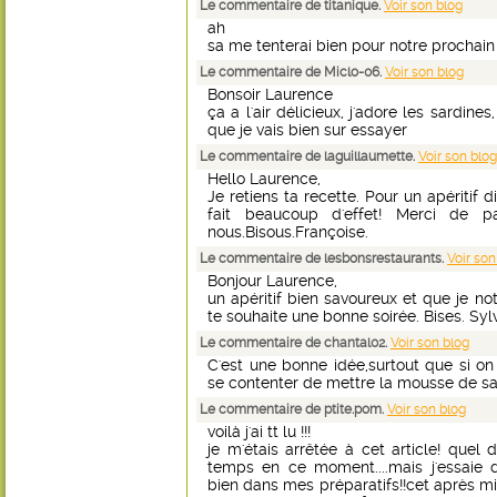
Le commentaire de titanique.
Voir son blog
ah
sa me tenterai bien pour notre prochain a
Le commentaire de Miclo-06.
Voir son blog
Bonsoir Laurence
ça a l'air délicieux, j'adore les sardine
que je vais bien sur essayer
Le commentaire de laguillaumette.
Voir son blog
Hello Laurence,
Je retiens ta recette. Pour un apéritif di
fait beaucoup d'effet! Merci de p
nous.Bisous.Françoise.
Le commentaire de lesbonsrestaurants.
Voir son
Bonjour Laurence,
un apéritif bien savoureux et que je note
te souhaite une bonne soirée. Bises. Sylv
Le commentaire de chantal02.
Voir son blog
C'est une bonne idée,surtout que si on
se contenter de mettre la mousse de sar
Le commentaire de ptite.pom.
Voir son blog
voilà j'ai tt lu !!!
je m'étais arrêtée à cet article! qu
temps en ce moment....mais j'essaie 
bien dans mes préparatifs!!cet après mid