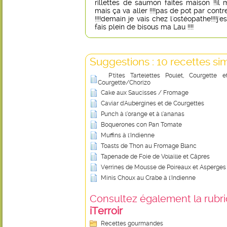
rillettes de saumon faites maison !!i
mais ça va aller !!!!pas de pot par cont
!!!!demain je vais chez l'ostéopathe!!!!j
fais plein de bisous ma Lau !!!!
Suggestions : 10 recettes sim
P'tites Tartelettes Poulet, Courgett
Courgette/Chorizo
Cake aux Saucisses / Fromage
Caviar d'Aubergines et de Courgettes
Punch à l’orange et à l’ananas
Boquerones con Pan Tomate
Muffins à l'Indienne
Toasts de Thon au Fromage Blanc
Tapenade de Foie de Volaille et Câpres
Verrines de Mousse de Poireaux et Asperges
Minis Choux au Crabe à l'Indienne
Consultez également la rubriq
iTerroir
Recettes gourmandes