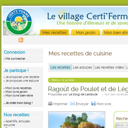
Mes recettes
Mon jardin
Mon bien êtr
Connexion
Mes recettes de cuisine
Me connecter
Les recettes
Les astuces
Les recettes vidéo
Je participe !
Je propose une recette
< Retour à la liste
Je propose une astuce
Ragoût de Poulet et de L
Mon livre recettes
Mon livre jardin
Proposée par
Le blog de Lexibule
> Voir ses recettes
Mon livre bien-être
Je crée mon blog !
Imprimer
Envoyer
Mon livre
Nos recettes
Recher
Apéritifs, amuses
bouche