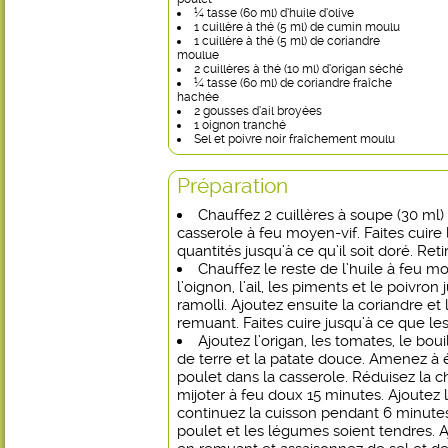
¼ tasse (60 ml) d’huile d’olive
1 cuillère à thé (5 ml) de cumin moulu
1 cuillère à thé (5 ml) de coriandre
moulue
2 cuillères à thé (10 ml) d’origan séché
¼ tasse (60 ml) de coriandre fraîche
hachée
2 gousses d’ail broyées
1 oignon tranché
Sel et poivre noir fraîchement moulu
Préparation
Chauffez 2 cuillères à soupe (30 ml
casserole à feu moyen-vif. Faites cuire 
quantités jusqu’à ce qu’il soit doré. Reti
Chauffez le reste de l’huile à feu m
l’oignon, l’ail, les piments et le poivron 
ramolli. Ajoutez ensuite la coriandre e
remuant. Faites cuire jusqu’à ce que le
Ajoutez l’origan, les tomates, le bo
de terre et la patate douce. Amenez à é
poulet dans la casserole. Réduisez la ch
mijoter à feu doux 15 minutes. Ajoutez l
continuez la cuisson pendant 6 minutes
poulet et les légumes soient tendres. A