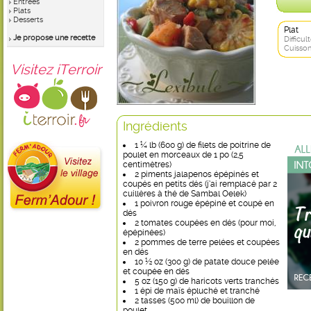
Entrées
Plats
Desserts
Plat
Je propose une recette
Difficult
Cuisson
Visitez iTerroir
Ingrédients
1 ¼ lb (600 g) de filets de poitrine de
poulet en morceaux de 1 po (2,5
centimètres)
2 piments jalapenos épépinés et
coupés en petits dés (j’ai remplacé par 2
cuillères à thé de Sambal Oelek)
1 poivron rouge épépiné et coupé en
dés
2 tomates coupées en dés (pour moi,
épépinées)
2 pommes de terre pelées et coupées
en dés
10 ½ oz (300 g) de patate douce pelée
et coupée en dés
5 oz (150 g) de haricots verts tranchés
1 épi de maïs épluché et tranché
2 tasses (500 ml) de bouillon de
poulet