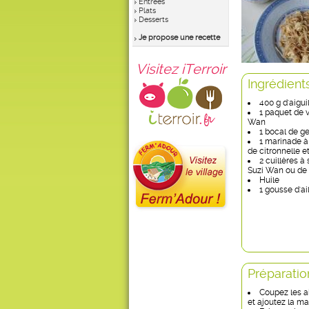
Entrées
Plats
Desserts
Je propose une recette
Visitez iTerroir
Ingrédient
400 g d'aigui
1 paquet de 
Wan
1 bocal de g
1 marinade à
de citronnelle e
2 cuillères 
Suzi Wan ou de 
Huile
1 gousse d'ai
Préparatio
Coupez les a
et ajoutez la ma