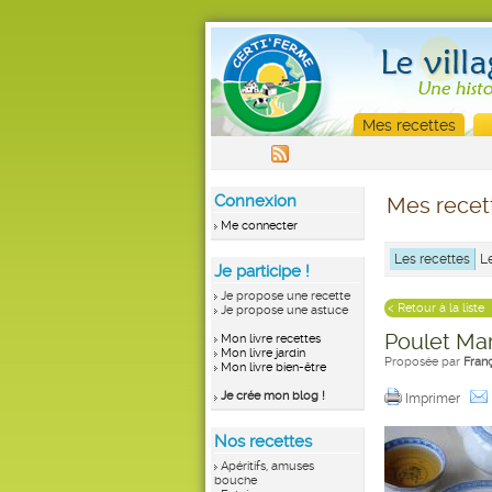
Mes recettes
Connexion
Mes recet
Me connecter
Les recettes
L
Je participe !
Je propose une recette
< Retour à la liste
Je propose une astuce
Poulet Mar
Mon livre recettes
Mon livre jardin
Proposée par
Fran
Mon livre bien-être
Je crée mon blog !
Imprimer
Nos recettes
Apéritifs, amuses
bouche