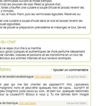
les vermicelles suivant le mode d’emploi.
incez les pousses de soja. Pelez la gousse d'ail.
faites chauffer une cuillère à soupe d’huile et laissez revenir les
 2 minutes.
 l’ail, le Nuöc Màm, puis les vermicelles égouttés. Réservez au
er une cuillère à soupe d'huile dans le wok et laissez revenir les
poulet égouttées.
és de poulet la préparation précédente et mélangez le tout. Servez
 du chef
 ce repas d'un thé à la menthe.
aux goûts typiques et authentiques de l’Asie parfume idéalement
 de viandes, volailles et poissons et les transforme en un tour de
élicieux aux arômes intenses et aux saveurs exotiques.
aires
+
Ajouter un commentaire
 de lesdelicesdelahague.
Voir son blog
Le 23/01/2010
t plat qui me fait chanter les papilles!!!!!!! Moi, j'ajouterais
ignons noirs et peut-être quelques noix de cajou.... slurrp!!!!! et
eu d'oignons juste saisis au wok... et bien sûr... quelques bâtonnets
our la couleur!!!!!! Bizoux à vous 3. Tu me donnes faim malgré
 de titanique.
Voir son blog
Le 24/01/2010