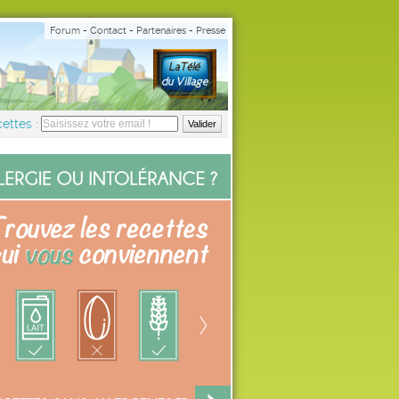
Forum
-
Contact
-
Partenaires
-
Presse
ettes :