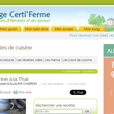
Mon jardin
Mon bien être
Mes écoles
Mon blog
Pour recevoir nos idées rec
tes de cuisine
es astuces
Les recettes vidéo
Les menus
Les cours de cuisine
<< précédente
suivante >>
iné à la Thaï
çoise GUILLAUME CHARRON
> Voir ses recettes
> Voir son blog
Envoyer
Mon livre
Rechercher une recette :