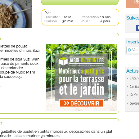
Plat
Difficulté :
Facile
Préparation :
10 min
Suive
Cuisson :
30 min
Pour :
4 pers
s
Inscri
llettes de poulet
vermicelles chinois Suzi
ermes de soja Suzi Wan
 base de piments doux,
t de coriandre
Actus
à soupe de Nuöc Màm
la sauce soja
Trouv
l
Le th
Quiz 
Santé
n
iguillettes de poulet en petits morceaux, déposez-les dans un plat
rinade. Laissez mariner 30 minutes.