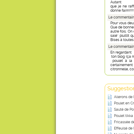
Autant
que je ne raf
donne faim!!!!!!
Le commentaire
Pour vous deux
Que de bonnes 
autre fois. On 
salé" plutôt q
Bises à toutes
Le commentair
En regardant
ton blog (ça m
poulet à la 
certainement
citronnelle, c
Suggestion
Ailerons de 
Poulet en C
Sauté de Po
Poulet tikk
Fricassée d
Effeuillé de