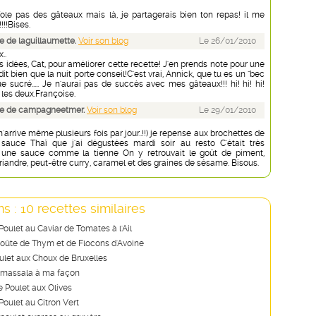
fole pas des gâteaux mais là, je partagerais bien ton repas! il me
!!!Bises.
 de laguillaumette.
Voir son blog
Le 26/01/2010
..
idées, Cat, pour améliorer cette recette! J'en prends note pour une
dit bien que la nuit porte conseil!C'est vrai, Annick, que tu es un "bec
ue sucré..... Je n'aurai pas de succès avec mes gâteaux!!! hi! hi! hi!
 les deux.Françoise.
e de campagneetmer.
Voir son blog
Le 29/01/2010
'arrive même plusieurs fois par jour..!!) je repense aux brochettes de
sauce Thaï que j'ai dégustées mardi soir au resto C'était très
 une sauce comme la tienne On y retrouvait le goût de piment,
oriandre, peut-être curry, caramel et des graines de sésame. Bisous.
s : 10 recettes similaires
Poulet au Caviar de Tomates à l'Ail
roûte de Thym et de Flocons d'Avoine
ulet aux Choux de Bruxelles
a massala à ma façon
e Poulet aux Olives
 Poulet au Citron Vert