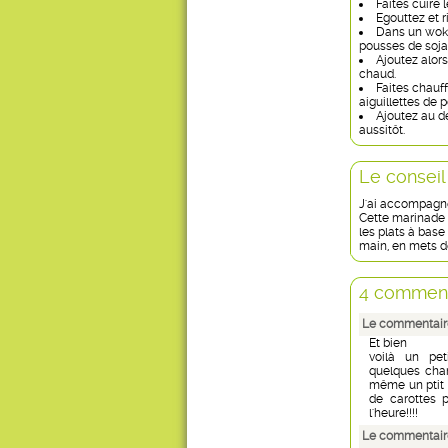
Faites cuire 
Egouttez et r
Dans un wok, 
pousses de soja
Ajoutez alors
chaud.
Faites chauff
aiguillettes de 
Ajoutez au d
aussitôt.
Le conseil
J'ai accompagné
Cette marinade 
les plats à base
main, en mets d
4 comment
Le commentaire
Et bien
voilà un peti
quelques champ
même un ptit p
de carottes p
l'heure!!!!
Le commentaire