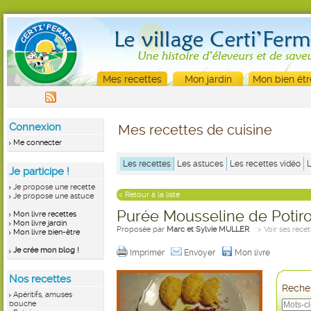
Mes recettes
Mon jardin
Mon bien êtr
Connexion
Mes recettes de cuisine
Me connecter
Les recettes
Les astuces
Les recettes vidéo
Je participe !
Je propose une recette
< Retour à la liste
Je propose une astuce
Purée Mousseline de Potir
Mon livre recettes
Mon livre jardin
Proposée par
Marc et Sylvie MULLER
> Voir ses recet
Mon livre bien-être
Je crée mon blog !
Imprimer
Envoyer
Mon livre
Nos recettes
Recher
Apéritifs, amuses
bouche