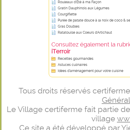
Rouleaux d'Été à ma Façon
Gratin Dauphinois aux Légumes
Courgiflette
Purée de patate douce à la noix de coco & 
Gras Doubles
Ratatouille aux Coeurs d'Artichaut
Consultez également la rubriq
iTerroir
Recettes gourmandes
Astuces culinaires
Idées d’aménagement pour votre cuisine
Tous droits réservés certifer
Générale
Le Village certiferme fait partie 
village
ww
Ce site a été développé par
Yi