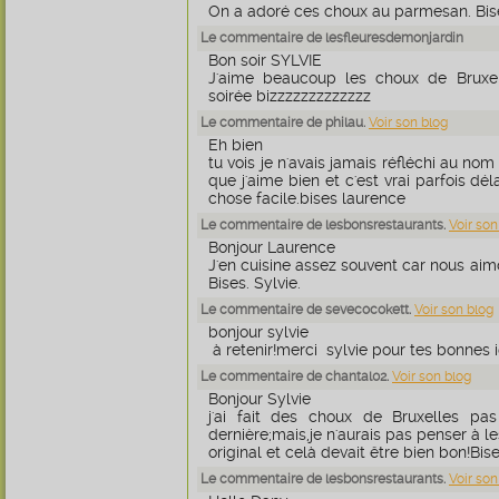
On a adoré ces choux au parmesan. Bise
Le commentaire de lesfleuresdemonjardin
Bon soir SYLVIE
J'aime beaucoup les choux de Bruxe
soirée bizzzzzzzzzzzzz
Le commentaire de philau.
Voir son blog
Eh bien
tu vois je n'avais jamais réfléchi au n
que j'aime bien et c'est vrai parfois dé
chose facile.bises laurence
Le commentaire de lesbonsrestaurants.
Voir son
Bonjour Laurence
J'en cuisine assez souvent car nous aim
Bises. Sylvie.
Le commentaire de sevecocokett.
Voir son blog
bonjour sylvie
à retenir!merci sylvie pour tes bonnes 
Le commentaire de chantal02.
Voir son blog
Bonjour Sylvie
j'ai fait des choux de Bruxelles pa
dernière;mais,je n'aurais pas penser à le
original et celà devait être bien bon!Bise
Le commentaire de lesbonsrestaurants.
Voir son