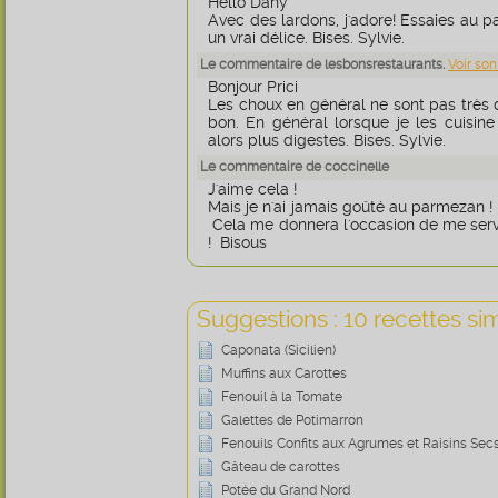
Hello Dany
Avec des lardons, j'adore! Essaies au p
un vrai délice. Bises. Sylvie.
Le commentaire de lesbonsrestaurants.
Voir son
Bonjour Prici
Les choux en général ne sont pas très d
bon. En général lorsque je les cuisine f
alors plus digestes. Bises. Sylvie.
Le commentaire de coccinelle
J'aime cela !
Mais je n'ai jamais goûté au parmezan ! 
Cela me donnera l'occasion de me serv
! Bisous
Suggestions : 10 recettes sim
Caponata (Sicilien)
Muffins aux Carottes
Fenouil à la Tomate
Galettes de Potimarron
Fenouils Confits aux Agrumes et Raisins Sec
Gâteau de carottes
Potée du Grand Nord