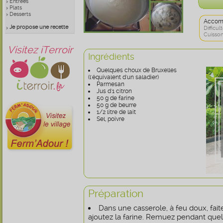
Entrées
Plats
Desserts
Accom
Je propose une recette
Difficult
Cuisson
Visitez iTerroir
Ingrédients
Quelques choux de Bruxelles
(l'équivalent d'un saladier)
Parmesan
Jus d'1 citron
50 g de farine
50 g de beurre
1/2 litre de lait
Sel, poivre
Préparation
Dans une casserole, à feu doux, fait
ajoutez la farine. Remuez pendant que