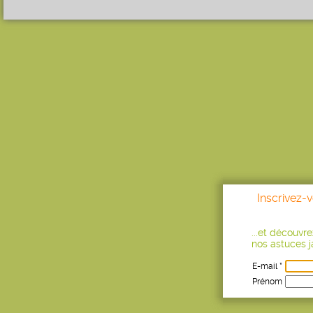
Inscrivez-
...et découvr
nos astuces ja
E-mail *
Prénom
Age