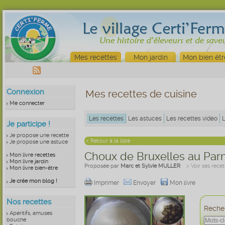
Mes recettes
Mon jardin
Mon bien êtr
Connexion
Mes recettes de cuisine
Me connecter
Les recettes
Les astuces
Les recettes vidéo
Je participe !
Je propose une recette
< Retour à la liste
Je propose une astuce
Choux de Bruxelles au Pa
Mon livre recettes
Mon livre jardin
Proposée par
Marc et Sylvie MULLER
> Voir ses recet
Mon livre bien-être
Je crée mon blog !
Imprimer
Envoyer
Mon livre
Nos recettes
Recher
Apéritifs, amuses
bouche