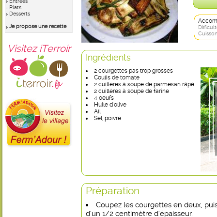
Entrées
Plats
Desserts
Accom
Je propose une recette
Difficult
Cuisson
Visitez iTerroir
Ingrédients
2 courgettes pas trop grosses
Coulis de tomate
2 cuillères à soupe de parmesan râpé
2 cuillères à soupe de farine
4 oeufs
Huile d'olive
Ail
Sel, poivre
Préparation
Coupez les courgettes en deux, puis
d'un 1/2 centimètre d'épaisseur.