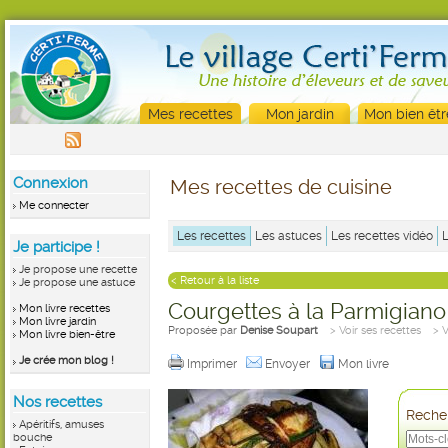
Mes recettes
Mon jardin
Mon bien êtr
Connexion
Mes recettes de cuisine
Me connecter
Les recettes
Les astuces
Les recettes vidéo
Je participe !
Je propose une recette
< Retour à la liste
Je propose une astuce
Courgettes à la Parmigiano
Mon livre recettes
Mon livre jardin
Proposée par
Denise Soupart
> Voir ses recettes
> 
Mon livre bien-être
Je crée mon blog !
Imprimer
Envoyer
Mon livre
Nos recettes
Recher
Apéritifs, amuses
bouche