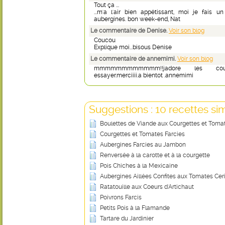
Tout ça ...
...m'a l'air bien appétissant, moi je fai
aubergines. bon week-end, Nat
Le commentaire de Denise.
Voir son blog
Coucou
Explique moi...bisous Denise
Le commentaire de annemimi.
Voir son blog
mmmmmmmmmmmm!!jadore les courge
essayer.merciiii.a bientot .annemimi
Suggestions : 10 recettes sim
Boulettes de Viande aux Courgettes et Toma
Courgettes et Tomates Farcies
Aubergines Farcies au Jambon
Renversée à la carotte et à la courgette
Pois Chiches à la Mexicaine
Aubergines Aillées Confites aux Tomates Cer
Ratatouille aux Coeurs d'Artichaut
Poivrons Farcis
Petits Pois à la Flamande
Tartare du Jardinier