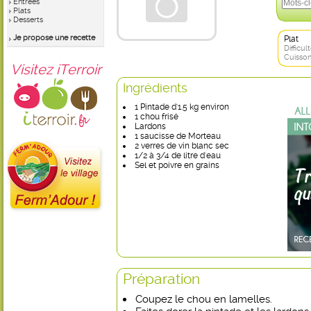
Entrées
Plats
Desserts
Je propose une recette
Plat
Difficult
Cuisson
Visitez iTerroir
Ingrédients
1 Pintade d'1.5 kg environ
1 chou frisé
Lardons
1 saucisse de Morteau
2 verres de vin blanc sec
1/2 à 3/4 de litre d'eau
Sel et poivre en grains
Préparation
Coupez le chou en lamelles.