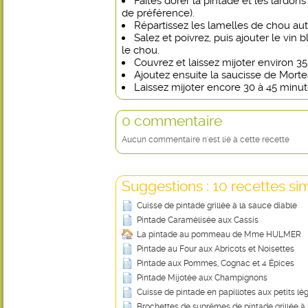
Faites dorer la pintade et les lardon
de préférence).
Répartissez les lamelles de chou aut
Salez et poivrez, puis ajouter le vin b
le chou.
Couvrez et laissez mijoter environ 3
Ajoutez ensuite la saucisse de Morte
Laissez mijoter encore 30 à 45 minute
0 commentaire
Aucun commentaire n'est lié à cette recette
Suggestions : 10 recettes sim
Cuisse de pintade grillée à la sauce diable
Pintade Caramélisée aux Cassis
La pintade au pommeau de Mme HULMER
Pintade au Four aux Abricots et Noisettes
Pintade aux Pommes, Cognac et 4 Épices
Pintade Mijotée aux Champignons
Cuisse de pintade en papillotes aux petits l
Brochettes de suprêmes de pintade grillée à 