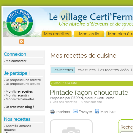
Mes recettes
Mon jardin
Mon bien êtr
Connexion
Mes recettes de cuisine
Me connecter
Les recettes
Les astuces
Les recettes vidéo
Je participe !
Je propose une recette
< Retour à la liste
Je propose une astuce
Pintade façon choucroute
Mon livre recettes
Mon livre jardin
Proposée par
PERRIN,
éleveur Certi'Ferme
Mon livre bien-être
> Voir ses recettes
> Voir son site
Je crée mon blog !
Imprimer
Envoyer
Mon livre
Nos recettes
Apéritifs, amuses
Recher
bouche