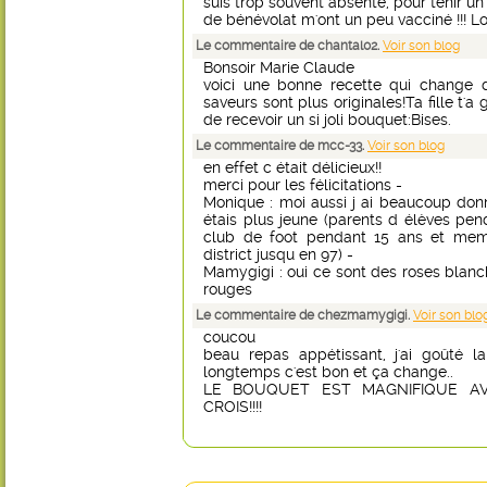
suis trop souvent absente, pour tenir un
de bénévolat m'ont un peu vacciné !!! Lo
Le commentaire de chantal02.
Voir son blog
Bonsoir Marie Claude
voici une bonne recette qui change 
saveurs sont plus originales!Ta fille t'a g
de recevoir un si joli bouquet:Bises.
Le commentaire de mcc-33.
Voir son blog
en effet c était délicieux!!
merci pour les félicitations -
Monique : moi aussi j ai beaucoup don
étais plus jeune (parents d élèves pen
club de foot pendant 15 ans et mem
district jusqu en 97) -
Mamygigi : oui ce sont des roses blan
rouges
Le commentaire de chezmamygigi.
Voir son blo
coucou
beau repas appétissant, j'ai goûté l
longtemps c'est bon et ça change..
LE BOUQUET EST MAGNIFIQUE A
CROIS!!!!