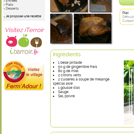
Entrées
Plats
Desserts
Plat
Je propose une recette
Difficult
Cuisson
Visitez iTerroir
Ingrédients
1 belle pintade
50 g de gingembre frais
80 g de miel
2 citrons verts
2 cuillères à soupe de mélange
spécial asie
1 gousse d'ail
Sauge
Sel, poivre