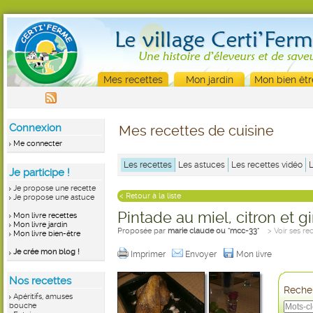
Mes recettes
Mon jardin
Mon bien êtr
Connexion
Mes recettes de cuisine
Me connecter
Les recettes
Les astuces
Les recettes vidéo
Je participe !
Je propose une recette
< Retour à la liste
Je propose une astuce
Pintade au miel, citron et 
Mon livre recettes
Mon livre jardin
Proposée par
marie claude ou "mcc-33"
> Voir ses re
Mon livre bien-être
Je crée mon blog !
Imprimer
Envoyer
Mon livre
Nos recettes
Recher
Apéritifs, amuses
bouche