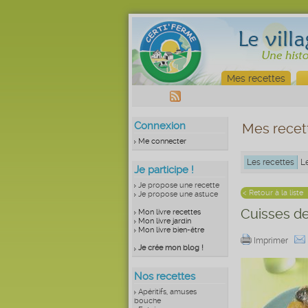
Mes recettes
Connexion
Mes recet
Me connecter
Les recettes
L
Je participe !
Je propose une recette
< Retour à la liste
Je propose une astuce
Cuisses d
Mon livre recettes
Mon livre jardin
Mon livre bien-être
Imprimer
Je crée mon blog !
Nos recettes
Apéritifs, amuses
bouche