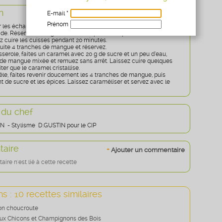
n
E-mail *
Prénom
r les échalotes dans une sauteuse. Retirez-les et faites dorer les
ade. Réservez et déglacez avec un peu d’eau pour bien décoller les
Age
* obligatoire
ez cuire les cuisses pendant 20 minutes.
uite 4 tranches de mangue et réservez.
serole, faites un caramel avec 20 g de sucre et un peu d’eau,
e de mangue mixée et remuez sans arrêt. Laissez cuire quelques
ter que le caramel cristallise.
le, faites revenir doucement les 4 tranches de mangue, puis
nt de sucre et les épices. Laissez caraméliser et servez avec le
 du chef
N - Stylisme D.GUSTIN pour le CIP
aire
+
Ajouter un commentaire
re n'est lié à cette recette
s : 10 recettes similaires
on choucroute
ux Chicons et Champignons des Bois