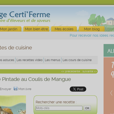
Mon jardin
Mon bien être
Mes écoles
Mon blog
Pour recevoir nos idées rec
tes de cuisine
es astuces
Les recettes vidéo
Les menus
Les cours de cuisine
<< précédente
suivante >>
e Pintade au Coulis de Mangue
Envoyer
Mon livre
Rechercher une recette :