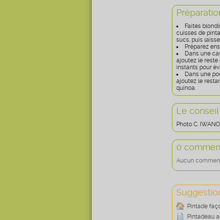
Préparatio
Faites blondi
cuisses de pint
sucs, puis laiss
Préparez ens
Dans une cas
ajoutez le rest
instants pour évi
Dans une poê
ajoutez le resta
quinoa.
Le conseil
Photo C. IWANO
0 comment
Aucun commentai
Suggestion
Pintade faç
Pintadeau a