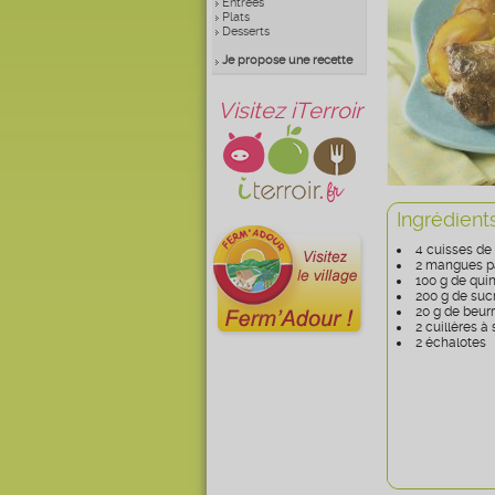
Entrées
Plats
Desserts
Je propose une recette
Visitez iTerroir
Ingrédient
4 cuisses de
2 mangues p
100 g de qui
200 g de suc
20 g de beur
2 cuillères à
2 échalotes