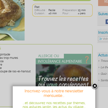
Plat
Difficulté :
Facile
Préparation :
15 min
Cuisson :
40 min
Pour :
4 pers
Suive
Inscri
s
 pintade
Actus
as trop mures
Trouv
noa
re
Le th
re
 soupe de ras-el-hanout
Quiz 
Santé
Inscrivez-vous à notre newsletter
mensuelle...
...et découvrez nos recettes par thèmes,
nos astuces jardin, les actus du village...