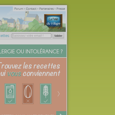
Forum
-
Contact
-
Partenaires
-
Presse
ettes :