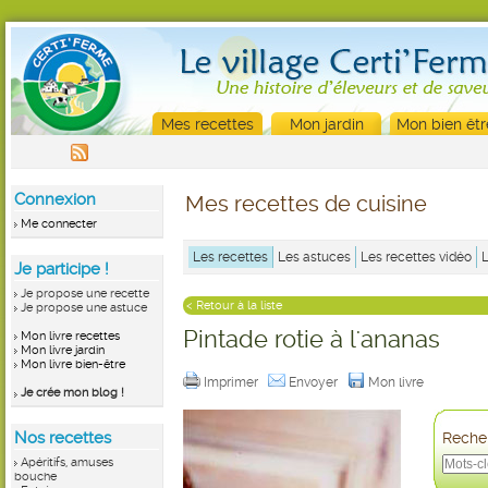
Mes recettes
Mon jardin
Mon bien êtr
Connexion
Mes recettes de cuisine
Me connecter
Les recettes
Les astuces
Les recettes vidéo
Je participe !
Je propose une recette
< Retour à la liste
Je propose une astuce
Pintade rotie à l'ananas
Mon livre recettes
Mon livre jardin
Mon livre bien-être
Imprimer
Envoyer
Mon livre
Je crée mon blog !
Nos recettes
Recher
Apéritifs, amuses
bouche