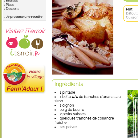
Entrées
Plats
Desserts
Plat
Difficult
Je propose une recette
Cuisson
Visitez iTerroir
Ingrédients
1 pintade
1 boîte 4/4 de tranches d'ananas au
sirop
1 oignon
20 g de beurre
2 petits suisses
quelques tranches de coriandre
fraîche
sel, poivre