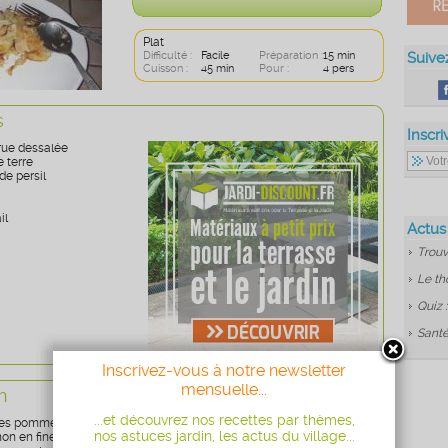
Plat
Difficulté :
Facile
Préparation :
15 min
Suive
Cuisson :
45 min
Pour :
4 pers
s
Inscri
rue dessalée
 terre
de persil
il
Actus
Trouv
Le th
Quiz 
Santé
Inscrivez-vous à notre newsletter
mensuelle...
n
...et découvrez nos recettes par thèmes,
les pommes de terre et la morue.
nos astuces jardin, les actus du village...
on en fines lamelles, hachez finement l'ail et le persil.