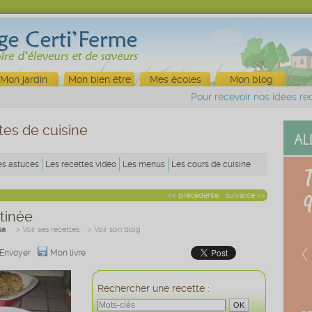
Mon jardin
Mon bien être
Mes écoles
Mon blog
Pour recevoir nos idées rec
tes de cuisine
es astuces
Les recettes vidéo
Les menus
Les cours de cuisine
<< précédente
suivante >>
tinée
sa
> Voir ses recettes
> Voir son blog
Envoyer
Mon livre
Rechercher une recette :