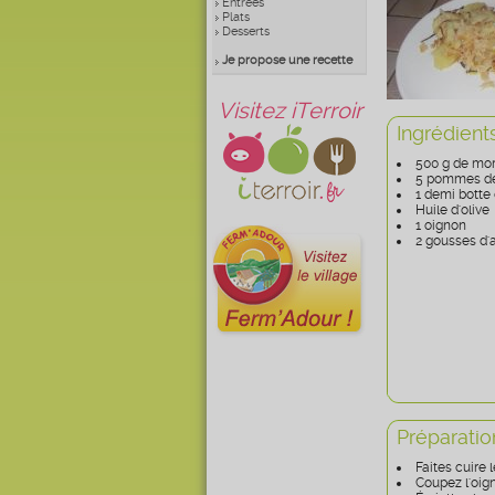
Entrées
Plats
Desserts
Je propose une recette
Visitez iTerroir
Ingrédient
500 g de mo
5 pommes de
1 demi botte 
Huile d'olive
1 oignon
2 gousses d'a
Préparatio
Faites cuire 
Coupez l'oign