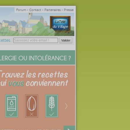
Forum
-
Contact
-
Partenaires
-
Presse
ettes :