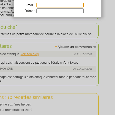
orue et mélangez-la à l'ail et au persil hachés.
 allant au four, mettez la moitié des oignons, la moitié des pommes
E-mail *
s en rondelles, la morue, une couche du reste des pommes de terre
Prénom
 oignons. Agrémentez de quelques olives si vous aimez.
peu d'huile d'olive et mettez au four pendant 30 minutes.
Age
* obligatoire
 du chef
emait de petits morceaux de beurre a la place de l'huile d'olive.
aires
+
Ajouter un commentaire
 de titanique.
Voir son blog
Le 21/10/2011
qui cuisinait souvent ce plat quand j'étais enfant !bises
e de loup
Le 21/10/2011
apa est portugais alors chaque vendredi morue pendant toute mon
s
s : 10 recettes similaires
lienne aux fines herbes
 la mer (crabe et thon)