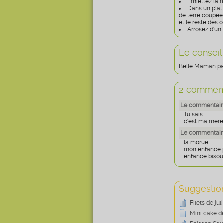
Émiettez la m
Dans un plat
de terre coupée
et le reste des
Arrosez d'un 
Le conseil
Belle Maman pars
2 comment
Le commentaire
Tu sais
c'est ma mère 
Le commentair
la morue
mon enfance p
enfance bisou
Suggestion
Filets de ju
Mini cake de