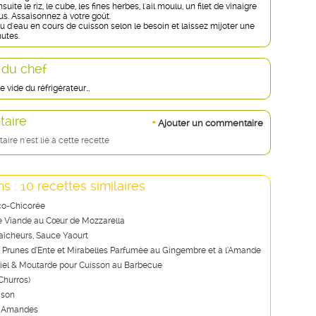
uite le riz, le cube, les fines herbes, l'ail moulu, un filet de vinaigre
us. Assaisonnez à votre goût.
u d'eau en cours de cuisson selon le besoin et laissez mijoter une
nutes.
 du chef
le vide du réfrigérateur…
aire
+
Ajouter un commentaire
re n'est lié à cette recette
s : 10 recettes similaires
co-Chicorée
e Viande au Cœur de Mozzarella
raîcheurs, Sauce Yaourt
e Prunes d’Ente et Mirabelles Parfumée au Gingembre et à l’Amande
el & Moutarde pour Cuisson au Barbecue
Churros)
ison
x Amandes