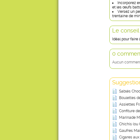
Incorporez ens
et les œufs batt
Versez un pe
trentaine de mi
Le conseil
Idéal pour faire 
0 comment
Aucun commentai
Suggestion
Sablés Cho
Boulettes d
Assiettes F
Confiture d
Marinade Mi
Chichis (ou 
Gaufres Ma
Cigares au