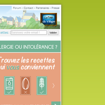
Forum
-
Contact
-
Partenaires
-
Presse
ettes :