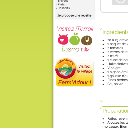
Entrées
Plats
Desserts
Je propose une recette
Visitez iTerroir
Ingrédient
20 à 25 crev
1 paquet de 
2 tomates
2 verres de ri
2 œufs
1 cube de bo
Huile d’olive
Vinaigre
1 oignon ém
1 gousse d’a
Fines herbes
Sel, poivre
Préparatio
Faites revenir
Ajoutez les l
morceaux. Bien