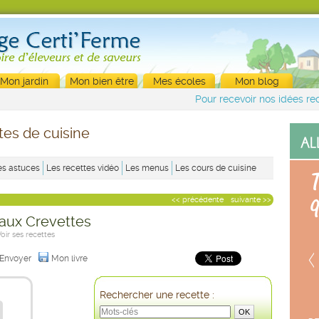
Mon jardin
Mon bien être
Mes écoles
Mon blog
Pour recevoir nos idées rec
tes de cuisine
es astuces
Les recettes vidéo
Les menus
Les cours de cuisine
<< précédente
suivante >>
 aux Crevettes
Voir ses recettes
Envoyer
Mon livre
Rechercher une recette :