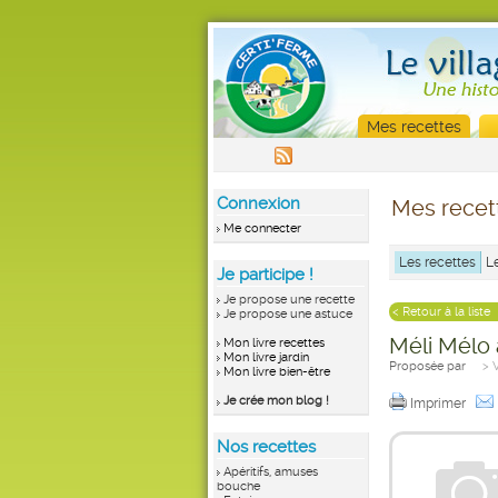
Mes recettes
Connexion
Mes recet
Me connecter
Les recettes
L
Je participe !
Je propose une recette
< Retour à la liste
Je propose une astuce
Méli Mélo
Mon livre recettes
Mon livre jardin
Proposée par
> 
Mon livre bien-être
Je crée mon blog !
Imprimer
Nos recettes
Apéritifs, amuses
bouche