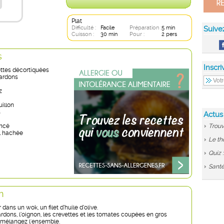
Plat
Difficulté :
Facile
Préparation :
5 min
Suive
Cuisson :
30 min
Pour :
2 pers
s
Inscri
ettes décortiquées
lardons
z
uillon
s
Actus
incé
Trouv
il hachée
Le th
Quiz 
Santé
n
 dans un wok, un filet d’huile d’olive.
ardons, l’oignon, les crevettes et les tomates coupées en gros
 mélangez l'ensemble.