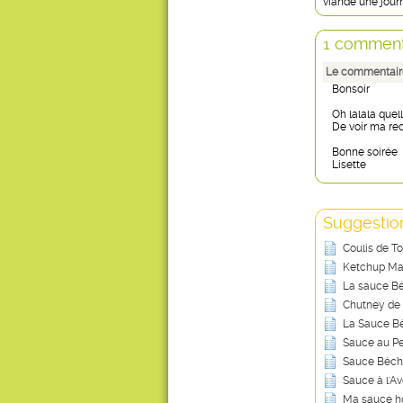
viande une jour
1 comment
Le commentaire
Bonsoir
Oh lalala quell
De voir ma rece
Bonne soirée
Lisette
Suggestion
Coulis de T
Ketchup Ma
La sauce B
Chutney de 
La Sauce B
Sauce au Per
Sauce Béch
Sauce à l'A
Ma sauce ho