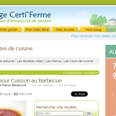
Mon jardin
Mon bien être
Mes écoles
Mon blog
Pour recevoir nos idées rec
tes de cuisine
es astuces
Les recettes vidéo
Les menus
Les cours de cuisine
<< précédente
suivante >>
pour Cuisson au Barbecue
tte Merlys-Baldewyns
> Voir ses recettes
> Voir son blog
Envoyer
Mon livre
Rechercher une recette :