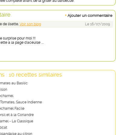
née complète avant de la griller au barbecue.
aire
+
Ajouter un commentaire
 de lisette.
Voir son blog
Le 16/07/2009
e surprise pour moi !!!
tte a la page d'aceuille ....
s : 10 recettes similaires
omates au Basilic
ison
échamel
Tomates, Sauce Indienne
échamel Facile
sil et à la Coriandre
amel - La Classique
vocat
llandaise au citron