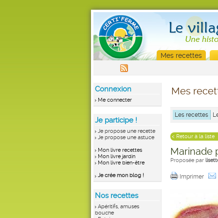
Mes recettes
Connexion
Mes recet
Me connecter
Les recettes
L
Je participe !
Je propose une recette
< Retour à la liste
Je propose une astuce
Marinade 
Mon livre recettes
Mon livre jardin
Proposée par
lise
Mon livre bien-être
Je crée mon blog !
Imprimer
Nos recettes
Apéritifs, amuses
bouche