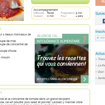
Accompagnement
Difficulté :
Facile
Préparation :
5 min
Suive
Cuisson :
0 min
Pour :
4 pers
s
Inscri
ur 4 beaux morceaux de
soupe de miel
 soupe de concentré de
 soupe d'huile
Actus
e
u moulin
Trouv
Le th
Quiz 
Santé
n
iel et le concentré de tomate dans un grand récipient.
uile, l'ail en poudre, puis salez et poivrez. Laissez-y mariner votre