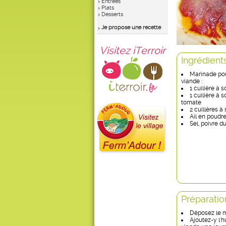
Entrées
Plats
Desserts
Je propose une recette
Visitez iTerroir
Ingrédient
Marinade po
viande :
1 cuilière à 
1 cuilière à
tomate
2 cuillères à
Ail en poudr
Sel, poivre d
Préparatio
Déposez le m
Ajoutez-y l'h