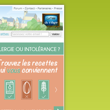
Forum
-
Contact
-
Partenaires
-
Presse
ettes :