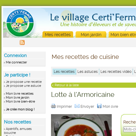
Mes recettes
Mon jardin
Mon bien êtr
Connexion
Mes recettes de cuisine
Me connecter
Les recettes
Les astuces
Les recettes vidéo
Je participe !
Je propose une recette
< Retour à la liste
Je propose une astuce
Lotte à l’Armoricaine
Mon livre recettes
Mon livre jardin
Mon livre bien-être
Imprimer
Envoyer
Mon livre
Je crée mon blog !
Nos recettes
Recher
Apéritifs, amuses
bouche