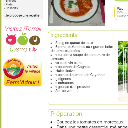
Entrées
Plats
Desserts
Plat
Difficult
Je propose une recette
Cuisson
Visitez iTerroir
Ingrédients
800 g de queue de lotte
6 tomates fraîches ou 1 grande boîte
de tomates pelées
1 cuillère à soupe de concentré de
tomates
10 cl de vin blanc
1 bouchon de Cognac
Huile d'olive
1 pointe de piment de Cayenne
5 oignons
2 échalotes
1 gousse d'ail pressée
Sel, poivre
Préparation
Coupez les tomates en morceaux.
Dans une petite casserole, mélange